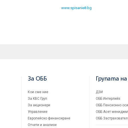
.
оемврийския брой на Списание 8 и на
www.spisanie8.bg
За ОББ
Групата на
Кои сме ние
ДЗИ
За KBC Груп
ОББ Интерлийз
За акционери
ОББ Пенсионно оси
Управление
ОББ Асет мениджм
Европейско финансиране
ОББ Застраховател
Отчети и анализи