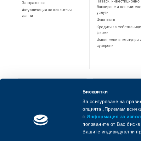
Пазари, инвестиционно
Застраховки
банкиране и попечител
Актуализация на клиентски
услуги
данни
Факторинг
Кредити за собственици
фирми
Финансови институции 
суверени
Бисквитки
За осигуряване на прави
ОББ Онлайн
ОББ Мобай
опцията „Приемам всички
с
Информация за използ
ползваните от Вас бискв
Вашите индивидуални пр