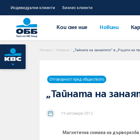
Индивидуални клиенти
Бизнес клиенти
Кои сме ние
Новини
Кар
Начало
/
Новини
/
„Тайната на занаятите“ в „Ръцете на т
Отговорност пред обществото
„Тайната на заная
19 октомври 2012
Магнетична снимка на дърворезба 