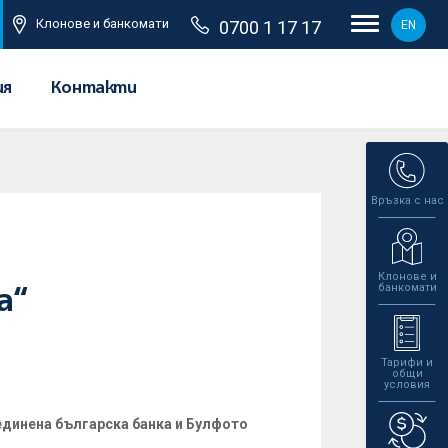
Клонове и банкомати
0700 1 17 17
EN
ия
Контакти
Връзка с нас
Клонове и
банкомати
а“
Тарифи и
общи
условия
единена българска банка и Булфото