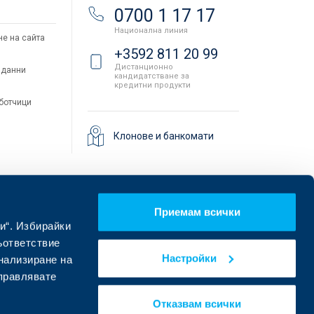
и
0700 1 17 17
Национална линия
не на сайта
+3592 811 20 99
Дистанционно
 данни
кандидатстване за
кредитни продукти
аботчици
Клонове и банкомати
Приемам всички
и“. Избирайки
ъответствие
Настройки
онализиране на
управлявате
Намерете ни в социалните мрежи:
Отказвам всички