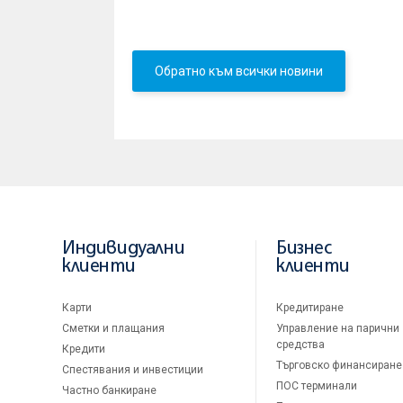
Най-добрите снимки ще бъдат представени също в н
Обратно към всички новини
Индивидуални
Бизнес
клиенти
клиенти
Карти
Кредитиране
Сметки и плащания
Управление на парични
средства
Кредити
Търговско финансиране
Спестявания и инвестиции
ПОС терминали
Частно банкиране