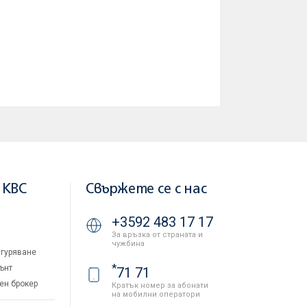
 KBC
Свържете се с нас
+3592 483 17 17
За връзка от страната и
чужбина
гуряване
*
ънт
71 71
ен брокер
Кратък номер за абонати
на мобилни оператори