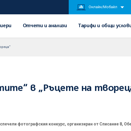
Онлайн/Мобайл
иери
Отчети и анализи
Тарифи и общи услов
вореца“
тите“ в „Ръцете на творец
спечели фотографския конкурс, организиран от Списание 8, Об