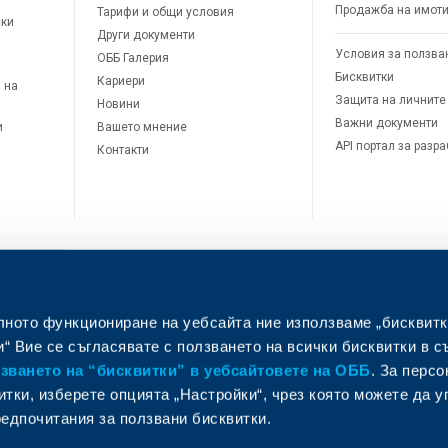
Продажба на имот
Тарифи и общи условия
ски
Други документи
Условия за ползва
ОББ Галерия
Бисквитки
Кариери
 на
Защита на личните
Новини
Важни документи
и
Вашето мнение
API портал за разр
Контакти
лното функциониране на уебсайта ние използваме „бисквитк
л
“ Вие се съгласявате с ползването на всички бисквитки в с
ването на “бисквитки” в уебсайтовете на ОББ
. За перс
итки, изберете опцията „Настройки“, чрез която можете да 
едпочитания за ползвани бисквитки.