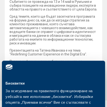
Събитието се провежда на 13 и 14 май в Румъния и
събира позициите на иновационни лидери, експерти в
областта на правото и съответствието от цяла Европа.
Сред темите, които ще бъдат засегнати в програмата
на форума днес са, как да се изгради стратегия за
клиентско преживяване, която съчетава
автоматизацията с човешкото взаимодействие, как
водещите банки се справят с цифровата идентичност
и миграцията на данни в облака и как се съгласува
работата на екипите по информационни технологии,
риск и иновации.
Презентацията на Татяна Иванова е на тема
"Redefining Customer Experience in the Digital Era".
Повече информация за събитието можете да
намерите
тук
Обратно към всички новини
Бисквитки
За осигуряване на правилното функциониране на
уебсайта ние използваме „бисквитки“. Избирайки
опцията „Приемам всички“ Вие се съгласявате с