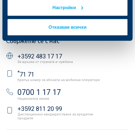
ОББ Галерия
Бисквитки
Настройки
Кариери
Защита на личните данни
Новини
Важни документи
Вашето мнение
Отказвам всички
API портал за разработчици
Контакти
Свържете се с нас
+3592 483 17 17
За връзка от страната и чужбина
*
71 71
Кратък номер за абонати на мобилни оператори
0700 1 17 17
Национална линия
+3592 811 20 99
Дистанционно кандидатстване за кредитни
продукти