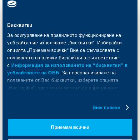
Сметки и плащания
Управление на парични средства
Кредити
Търговско финансиране
Спестявания и инвестиции
ПОС терминали
Бисквитки
Частно банкиране
Пазари, инвестиционно банкиране
и попечителски услуги
Застраховки
За осигуряване на правилното функциониране на
Факторинг
Актуализация на клиентски данни
уебсайта ние използваме „бисквитки“. Избирайки
Кредити за собственици на фирми
опцията „Приемам всички“ Вие се съгласявате с
Финансови институции и суверени
ползването на всички бисквитки в съответствие
с
Информация за използването на “бисквитки” в
За ОББ
Групата на KBC
уебсайтовете на ОББ
. За персонализиране на
ползваните от Вас бисквитки, изберете опцията
Кои сме ние
ДЗИ
„Настройки“, чрез която можете да управлявате
За KBC Груп
ОББ Интерлийз
Вашите индивидуални предпочитания за ползвани
За акционери
ОББ Пенсионно осигуряване
бисквитки.
Управление
ОББ Асет мениджмънт
Виж повече
Европейско финансиране
ОББ Застрахователен брокер
Отчети и анализи
Продажба на имоти
Тарифи и общи условия
Приемам всички
Други документи
Условия за ползване на сайта