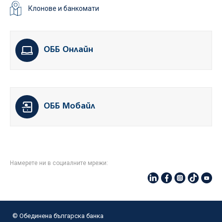
Клонове и банкомати
ОББ Онлайн
ОББ Мобайл
Намерете ни в социалните мрежи:
© Oбединена българска банка