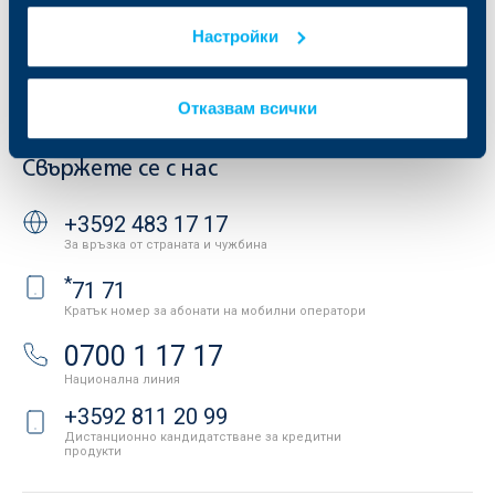
Условия за ползване на сайта
ОББ Галерия
Настройки
Бисквитки
Кариери
Защита на личните данни
Новини
Важни документи
Вашето мнение
Отказвам всички
API портал за разработчици
Контакти
Свържете се с нас
+3592 483 17 17
За връзка от страната и чужбина
*
71 71
Кратък номер за абонати на мобилни оператори
0700 1 17 17
Национална линия
+3592 811 20 99
Дистанционно кандидатстване за кредитни
продукти