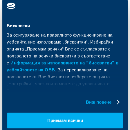
Карти
Кредитиране
Сметки и плащания
Управление на парични средства
Кредити
Търговско финансиране
Спестявания и инвестиции
ПОС терминали
Бисквитки
Частно банкиране
Пазари, инвестиционно банкиране
За осигуряване на правилното функциониране на
и попечителски услуги
Застраховки
уебсайта ние използваме „бисквитки“. Избирайки
Факторинг
Актуализация на клиентски данни
опцията „Приемам всички“ Вие се съгласявате с
Кредити за собственици на фирми
Финансови институции и суверени
ползването на всички бисквитки в съответствие
с
Информация за използването на “бисквитки” в
За ОББ
Групата на KBC
уебсайтовете на ОББ
. За персонализиране на
ползваните от Вас бисквитки, изберете опцията
Кои сме ние
ДЗИ
„Настройки“, чрез която можете да управлявате
За KBC Груп
ОББ Интерлийз
Вашите индивидуални предпочитания за ползвани
За акционери
ОББ Пенсионно осигуряване
бисквитки.
Виж повече
Управление
ОББ Асет мениджмънт
Европейско финансиране
ОББ Застрахователен брокер
Отчети и анализи
Приемам всички
Продажба на имоти
Тарифи и общи условия
Други документи