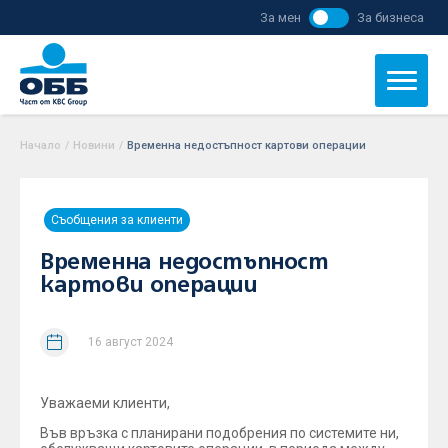
За мен
За бизнеса
Начало
/
Новини
/
Временна недостъпност картови операции
Съобщения за клиенти
Временна недостъпност
картови операции
16 август 2024
Уважаеми клиенти,
Във връзка с планирани подобрения по системите ни,