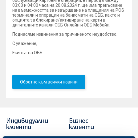
обслужващи картовите операции, в периода между
03:00 и 04:00 часа на 20.08.2024 г. ще има прекъсване
на възможността за извършване на плащания на POS
терминали и операции на банкомати на ОББ, както и
опцията за блокиране/активиране на карти в
дигиталните канали ОББ Онлайн и ОББ Мобайл.
Поднасяме извинения за причиненото неудобство.
С уважение,
Екипът на ОББ
Обратно към всички новини
Индивидуални
Бизнес
клиенти
клиенти