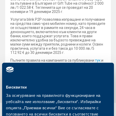
за пътуване в България от Gift Tube на стойност 2 000
лв./1 022.58 €. Тегленията ще се проведат на 20
ноември и 19 декември 2025 г.
Услугата blink P2P позволява изпращане и получаване
на средства само чрез мобилен номер, като преводите
се осъществяват в рамките на секунди, 24 часа в
денонощието, включително към клиенти на други
банки, които поддържат услугата. Това я прави
изключително удобна за бързото превеждане на
малки суми между приятели, роднини и колеги. Освен
практична, услугата е и без такса до 10 000 лв./5
112.92 € до 30 декември 2025 г.
Пълните правила на кампанията са публикувани
тук
и
на
официалната страница на кампанията.
Обратно към всички новини
Бисквитки
За осигуряване на правилното функциониране на
уебсайта ние използваме „бисквитки“. Избирайки
опцията „Приемам всички“ Вие се съгласявате с
ползването на всички бисквитки в съответствие
Индивидуални
Бизнес