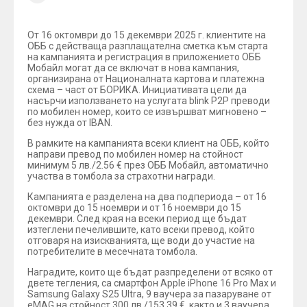
От 16 октомври до 15 декември 2025 г. клиентите на
ОББ с действаща разплащателна сметка към старта
на кампанията и регистрация в приложението ОББ
Мобайл могат да се включат в нова кампания,
организирана от Националната картова и платежна
схема – част от БОРИКА. Инициативата цели да
насърчи използването на услугата blink P2P преводи
по мобилен номер, които се извършват мигновено –
без нужда от IBAN.
В рамките на кампанията всеки клиент на ОББ, който
направи превод по мобилен номер на стойност
минимум 5 лв./2.56 € през ОББ Мобайл, автоматично
участва в томбола за страхотни награди.
Кампанията е разделена на два подпериода – от 16
октомври до 15 ноември и от 16 ноември до 15
декември. След края на всеки период ще бъдат
изтеглени печелившите, като всеки превод, който
отговаря на изискванията, ще води до участие на
потребителите в месечната томбола.
Наградите, които ще бъдат разпределени от всяко от
двете тегления, са смартфон Apple iPhone 16 Pro Max и
Samsung Galaxy S25 Ultra, 9 ваучера за пазаруване от
eMAG на стойност 300 лв./153.39 €, както и 3 ваучера