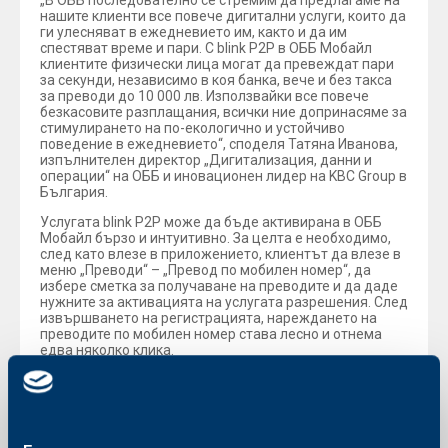
„В ОББ последователно се стремим да предлагаме на
нашите клиенти все повече дигитални услуги, които да
ги улесняват в ежедневието им, както и да им
спестяват време и пари. С blink P2P в ОББ Мобайл
клиентите физически лица могат да превеждат пари
за секунди, независимо в коя банка, вече и без такса
за преводи до 10 000 лв. Използвайки все повече
безкасовите разплащания, всички ние допринасяме за
стимулирането на по-екологично и устойчиво
поведение в ежедневието“, споделя Татяна Иванова,
изпълнителен директор „Дигитализация, данни и
операции“ на ОББ и иновационен лидер на KBC Group в
България.
Услугата blink P2P може да бъде активирана в ОББ
Мобайл бързо и интуитивно. За целта е необходимо,
след като влезе в приложението, клиентът да влезе в
меню „Преводи“ – „Превод по мобилен номер“, да
избере сметка за получаване на преводите и да даде
нужните за активацията на услугата разрешения. След
извършването на регистрацията, нареждането на
преводите по мобилен номер става лесно и отнема
едва няколко клика.
Допълнително уникално предимство за клиентите на
ОББ, е възможността да извършват blink P2P
преводите с гласова или текстова команда към
дигиталния асистент Кейт, който попълва
параметрите на желания от тях превод по мобилен