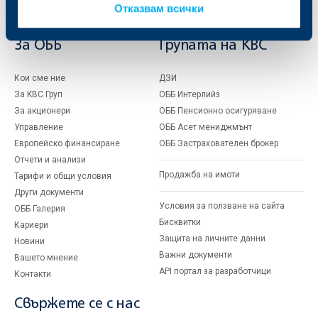
Отказвам всички
Финансови институции и суверени
За ОББ
Групата на KBC
Кои сме ние
ДЗИ
За KBC Груп
ОББ Интерлийз
За акционери
ОББ Пенсионно осигуряване
Управление
ОББ Асет мениджмънт
Европейско финансиране
ОББ Застрахователен брокер
Отчети и анализи
Продажба на имоти
Тарифи и общи условия
Други документи
Условия за ползване на сайта
ОББ Галерия
Бисквитки
Кариери
Защита на личните данни
Новини
Важни документи
Вашето мнение
API портал за разработчици
Контакти
Свържете се с нас