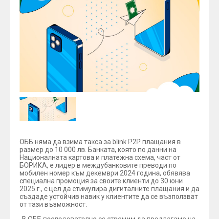
ОББ няма да взима такса за blink P2P плащания в
размер до 10 000 лв. Банката, която по данни на
Националната картова и платежна схема, част от
БОРИКА, е лидер в междубанковите преводи по
мобилен номер към декември 2024 година, обявява
специална промоция за своите клиенти до 30 юни
2025 г., с цел да стимулира дигиталните плащания и да
създаде устойчив навик у клиентите да се възползват
от тази възможност.