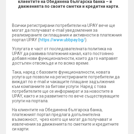
клиентите на Обединена българска банка – и
движенията по своите сметки и кредитни карти.
Всички регистрирани потребители на UPAY вече ще
могат да получават е-mail уведомления за
реализираните си плащания и активности в платежния
портал UPAY (
https://www.ubbpay.bg/
).
Услугата е част от последователната политика на
UPAY да развива платежния канал, като постоянно
добавя нови функционалности, които да го направят
достъпен отвсякъде и по всяко време.
Така, наред с базовите функционалности, новата
услуга ще позволи на регистрираните потребители да
виждат по e-mail и чакащите плащане задължения
към компаниите за битови услуги. Наред с това
потребителите ще се информират и за новостите в
UPAY, както и за развитието по вече съществуващите
услуги на портала.
На клиентите на Обединена българска банка,
платежният портал предлага допълнителна
възможност, чрез която ще могат да получават и
извлечения за движенията по сметките и кредитните
си карти.