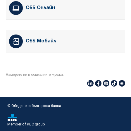
ОББ Онлайн
ОББ Мобайл
Намерете ни в социалните мрежи:
© Oбединена българска банка
Member of KBC group