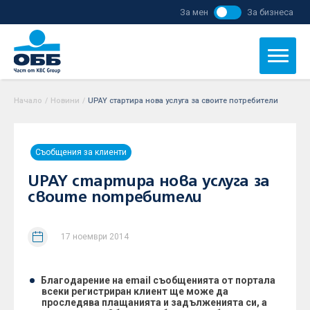
За мен
За бизнеса
Начало
/
Новини
/
UPAY стартира нова услуга за своите потребители
Съобщения за клиенти
UPAY стартира нова услуга за
своите потребители
17 ноември 2014
Благодарение на
email
съобщенията от портала
всеки регистриран клиент ще може да
проследява плащанията и задълженията си, а