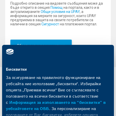
Подробно описание на видовете съобщения може да
бъде открито в секция
Помощ
на портала, както и в
актуализираните
Общи условия на UPAY
, а
информация за мерките за сигурност, които UPAY
предприема в защита на своите потребители са
налични в секция
Сигурност
на платежния портал.
Обратно към всички новини
Бисквитки
За осигуряване на правилното функциониране на
Индивидуални
Бизнес
клиенти
клиенти
уебсайта ние използваме „бисквитки“. Избирайки
опцията „Приемам всички“ Вие се съгласявате с
Карти
Кредитиране
ползването на всички бисквитки в съответствие
Сметки и плащания
Управление на парични средства
с
Информация за използването на “бисквитки” в
Кредити
Търговско финансиране
уебсайтовете на ОББ
. За персонализиране на
Спестявания и инвестиции
ПОС терминали
ползваните от Вас бисквитки, изберете опцията