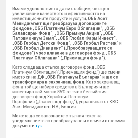
Имаме удоволствието да ви съобщим, че с цел
увеличаване качеството и ефективността на
инвестиционните продукти и услуги,
ОББ Асет
Мениджмънт ще преобразува договорните
фондове „ОББ Платинум Евро Облигации“, „ОББ
Балансиран Фонд“, „ОББ Премиум Акции“, „ОББ
Патримониум Земя“, „ОББ Глобал Фарм Инвест“,
„ОББ Глобал Детски Фонд“, „ОББ Глобал Растеж“ и
„ОББ Глобал Дивидент“ („Преобразуващите се
фондове“) чрез вливане в договорен фонд „ОББ
Платинум Облигации“ („Приемащия фонд“).
Като следваща стъпка договорен фонд „ОББ
Платинум Облигации“(„Приемащия фонд“) ще смени
името си на
ДФ „ОББ Платинум България“ и ще се
трансформира в захранващ фонд
. Като захранващ
фонд той ще набира средства в България и ще
инвестира най-малко 85% от тях в белгийския
договорен фонд Хорайзън Платинум
Портфолио („Главен под-фонд“), управляван от КВС
Асет Мениджмънт Н.В., Белгия.
Можете да се запознаете с пълния текст на
уведомлението за преобразуване и с всички относими
документи
тук
.