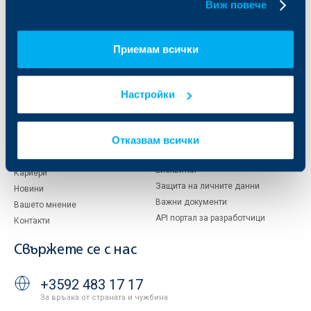
Виж повече
Кои сме ние
ДЗИ
За KBC Груп
ОББ Интерлийз
Приемам всички
За акционери
ОББ Пенсионно осигуряване
Управление
ОББ Асет мениджмънт
Европейско финансиране
ОББ Застрахователен брокер
Настройки
Отчети и анализи
Продажба на имоти
Тарифи и общи условия
Отказвам всички
Други документи
Условия за ползване на сайта
ОББ Галерия
Бисквитки
Кариери
Защита на личните данни
Новини
Важни документи
Вашето мнение
API портал за разработчици
Контакти
Свържете се с нас
+3592 483 17 17
За връзка от страната и чужбина