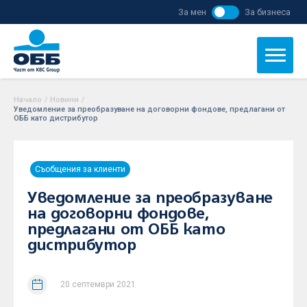
За мен
За бизнеса
Начало
/
Новини
/
Уведомление за преобразуване на договорни фондове, предлагани от
ОББ като дистрибутор
Съобщения за клиенти
Уведомление за преобразуване
на договорни фондове,
предлагани от ОББ като
дистрибутор
20 септември 2021