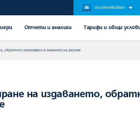
Онлайн/Мобайл
иери
Отчети и анализи
Тарифи и общи услов
о, обратното изкупуване и замяната на дялове
иране на издаването, обрат
е