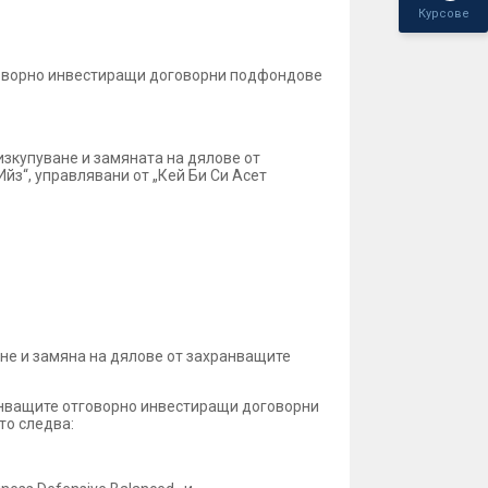
Курсове
тговорно инвестиращи договорни подфондове
 изкупуване и замяната на дялове от
з“, управлявани от „Кей Би Си Асет
ване и замяна на дялове от захранващите
ранващите отговорно инвестиращи договорни
то следва: