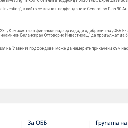
e Investing", в който се влива подфонд Horizon KBC ExpertEase Busi
Investing", в който се вливат подфондовете Generation Plan 90 Augu
023г., Комисията за финансов надзор издаде одобрения на „ОББ 
Динамичен Балансиран Отговорно Инвестиращ“ да продължат да 
ия на Главните подфондове, може да намерите прикачени към на
За ОББ
Групата на