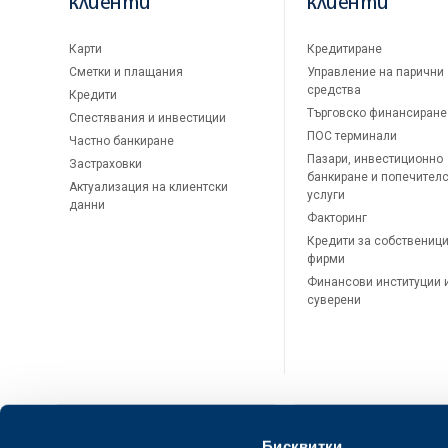
клиенти
клиенти
Карти
Кредитиране
Сметки и плащания
Управление на парични
средства
Кредити
Търговско финансиране
Спестявания и инвестиции
ПОС терминали
Частно банкиране
Пазари, инвестиционно
Застраховки
банкиране и попечител
Актуализация на клиентски
услуги
данни
Факторинг
Кредити за собственици
фирми
Финансови институции 
суверени
Бисквитки