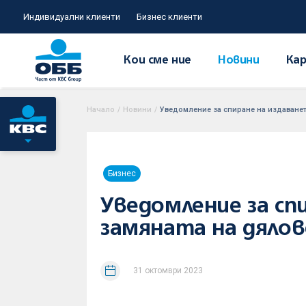
Индивидуални клиенти
Бизнес клиенти
Кои сме ние
Новини
Кар
Начало
/
Новини
/
Уведомление за спиране на издаванет
Бизнес
Уведомление за сп
замяната на дялов
31 октомври 2023