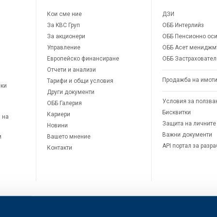
Кои сме ние
ДЗИ
За KBC Груп
ОББ Интерлийз
За акционери
ОББ Пенсионно оси
Управление
ОББ Асет мениджм
Европейско финансиране
ОББ Застраховател
Отчети и анализи
Продажба на имот
Тарифи и общи условия
ски
Други документи
Условия за ползва
ОББ Галерия
Бисквитки
Кариери
 на
Защита на личните
Новини
Важни документи
и
Вашето мнение
API портал за разр
Контакти