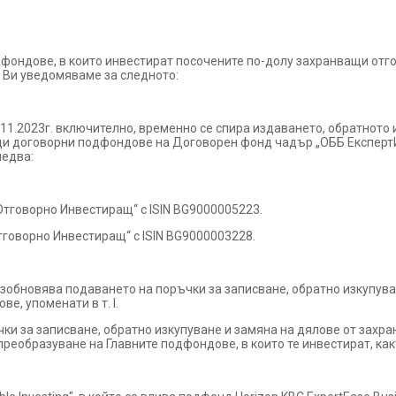
одфондове, в които инвестират посочените по-долу захранващи о
 Ви уведомяваме за следното:
10.11.2023г. включително, временно се спира издаването, обратното
и договорни подфондове на Договорен фонд чадър „ОББ ЕкспертИй
ледва:
тговорно Инвестиращ“ с ISIN BG9000005223.
говорно Инвестиращ“ с ISIN BG9000003228.
е възобновява подаването на поръчки за записване, обратно изкупу
, упоменати в т. I.
ки за записване, обратно изкупуване и замяна на дялове от зах
 преобразуване на Главните подфондове, в които те инвестират, как