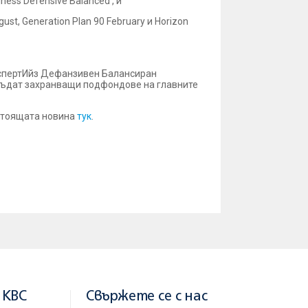
ness Defensive Balanced , и
st, Generation Plan 90 February и Horizon
ЕкспертИйз Дефанзивен Балансиран
бъдат захранващи подфондове на главните
стоящата новина
тук
.
 KBC
Свържете се с нас