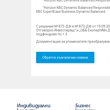
· "Horizon KBC Defensive Balanced Responsibl
· "Horizon KBC Dynamic Balanced Responsible 
KBC ExpertEase Business Dynamic Balanced.
С решения № 872-ДФ и № 873-ДФ от 19.09.2
Отговорно Инвестиращ“ и „ОББ ЕкспертИйз 
подфондове по т. II.
Документация за упоменатите преобразуван
Обратно към всички новини
Индивидуални
Бизнес