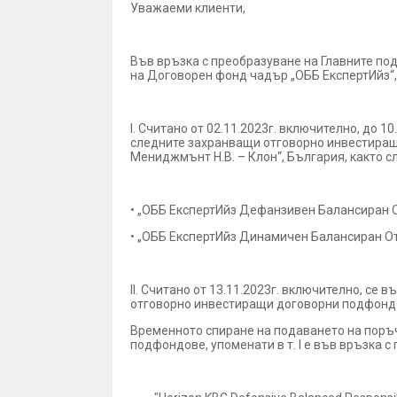
Уважаеми клиенти,
Във връзка с преобразуване на Главните п
на Договорен фонд чадър „ОББ ЕкспертИйз“,
І. Считано от 02.11.2023г. включително, до 
следните захранващи отговорно инвестиращ
Мениджмънт Н.В. – Клон“, България, както с
• „ОББ ЕкспертИйз Дефанзивен Балансиран О
• „ОББ ЕкспертИйз Динамичен Балансиран От
ІІ. Считано от 13.11.2023г. включително, с
отговорно инвестиращи договорни подфондове
Временното спиране на подаването на поръч
подфондове, упоменати в т. I е във връзка с