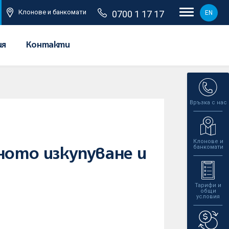
Клонове и банкомати
0700 1 17 17
EN
ия
Контакти
Връзка с нас
Клонове и
банкомати
ното изкупуване и
Тарифи и
общи
условия