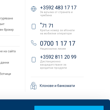
+3592 483 17 17
За връзка от страната и
чужбина
гуряване
*
ънт
71 71
ен брокер
Кратък номер за абонати
на мобилни оператори
и
0700 1 17 17
Национална линия
не на сайта
+3592 811 20 99
Дистанционно
 данни
кандидатстване за
кредитни продукти
аботчици
Клонове и банкомати