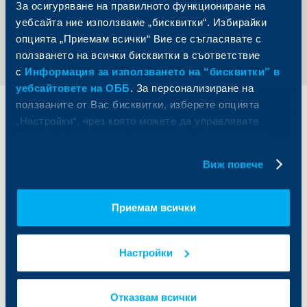
За осигуряване на правилното функциониране на
уебсайта ние използваме „бисквитки“. Избирайки
Обратно към всички новини
опцията „Приемам всички“ Вие се съгласявате с
ползването на всички бисквитки в съответствие
с
Информация за използването на “бисквитки” в
уебсайтовете на ОББ
. За персонализиране на
ползваните от Вас бисквитки, изберете опцията
Индивидуални
Бизнес
„Настройки“, чрез която можете да управлявате
клиенти
клиенти
Вашите индивидуални предпочитания за ползвани
бисквитки.
Карти
Кредитиране
Виж повече
Сметки и плащания
Управление на парични средства
Кредити
Търговско финансиране
Приемам всички
Спестявания и инвестиции
ПОС терминали
Частно банкиране
Пазари, инвестиционно банкиране
и попечителски услуги
Застраховки
Настройки
Факторинг
Актуализация на клиентски данни
Кредити за собственици на фирми
Финансови институции и суверени
Отказвам всички