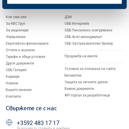
За ОББ
Групата на KBC
Кои сме ние
ДЗИ
За KBC Груп
ОББ Интерлийз
За акционери
ОББ Пенсионно осигуряване
Управление
ОББ Асет мениджмънт
Европейско финансиране
ОББ Застрахователен брокер
Отчети и анализи
Продажба на имоти
Тарифи и общи условия
Други документи
Условия за ползване на сайта
ОББ Галерия
Бисквитки
Кариери
Защита на личните данни
Новини
Важни документи
Вашето мнение
API портал за разработчици
Контакти
Свържете се с нас
+3592 483 17 17
За връзка от страната и чужбина