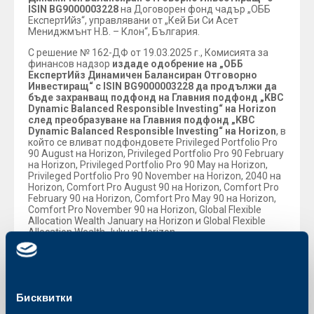
ISIN BG9000003228
на Договорен фонд чадър „ОББ
ЕкспертИйз“, управлявани от „Кей Би Си Асет
Мениджмънт Н.В. – Клон“, България.
С решение № 162-ДФ от 19.03.2025 г., Комисията за
финансов надзор
издаде одобрениe на „ОББ
ЕкспертИйз Динамичен Балансиран Отговорно
Инвестиращ“ с ISIN BG9000003228 да продължи да
бъде захранващ подфонд на Главния подфонд „KBC
Dynamic Balanced Responsible Investing“ на Horizon
след преобразуване на Главния подфонд „KBC
Dynamic Balanced Responsible Investing“ на Horizon
, в
който се вливат подфондовете Privileged Portfolio Pro
90 August на Horizon, Privileged Portfolio Pro 90 February
на Horizon, Privileged Portfolio Pro 90 May на Horizon,
Privileged Portfolio Pro 90 November на Horizon, 2040 на
Horizon, Comfort Pro August 90 на Horizon, Comfort Pro
February 90 на Horizon, Comfort Pro May 90 на Horizon,
Comfort Pro November 90 на Horizon, Global Flexible
Allocation Wealth January на Horizon и Global Flexible
Allocation Wealth July на Horizon.
Документация за упоменатото преобразуване на
Главния подфонд „KBC Dynamic Balanced Responsible
Investing“ на Horizon, може да намерите приложено
към настоящата новина:
Информационен документ за
Бисквитки
Преобразуването и ОИД.