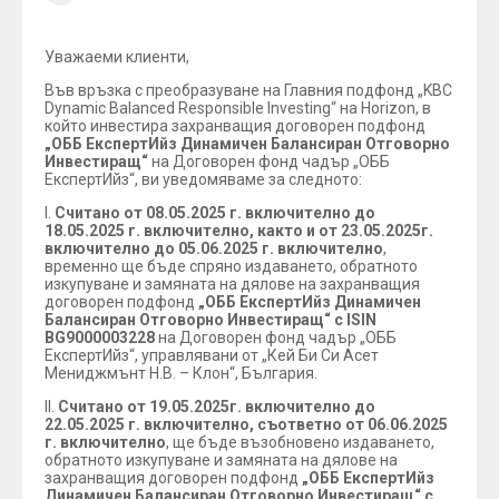
Уважаеми клиенти,
Във връзка с преобразуване на Главния подфонд „KBC
Dynamic Balanced Responsible Investing“ на Horizon, в
който инвестира захранващия договорен подфонд
„ОББ ЕкспертИйз Динамичен Балансиран Отговорно
Инвестиращ“
на Договорен фонд чадър „ОББ
ЕкспертИйз“, ви уведомяваме за следното:
І.
Считано от 08.05.2025 г. включително до
18.05.2025 г. включително, както и от 23.05.2025г.
включително до 05.06.2025 г. включително
,
временно ще бъде спряно издаването, обратното
изкупуване и замяната на дялове на захранващия
договорен подфонд
„ОББ ЕкспертИйз Динамичен
Балансиран Отговорно Инвестиращ“ с ISIN
BG9000003228
на Договорен фонд чадър „ОББ
ЕкспертИйз“, управлявани от „Кей Би Си Асет
Мениджмънт Н.В. – Клон“, България.
ІІ.
Считано от 19.05.2025г. включително до
22.05.2025 г. включително, съответно от 06.06.2025
г. включително
, ще бъде възобновено издаването,
обратното изкупуване и замяната на дялове на
захранващия договорен подфонд
„ОББ ЕкспертИйз
Динамичен Балансиран Отговорно Инвестиращ“ с