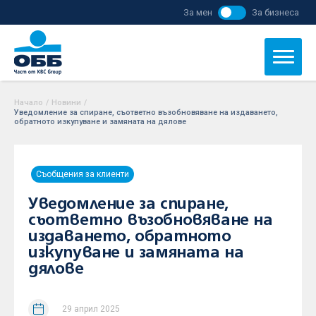
За мен
За бизнеса
Начало
/
Новини
/
Уведомление за спиране, съответно възобновяване на издаването,
обратното изкупуване и замяната на дялове
Съобщения за клиенти
Уведомление за спиране,
съответно възобновяване на
издаването, обратното
изкупуване и замяната на
дялове
29 април 2025