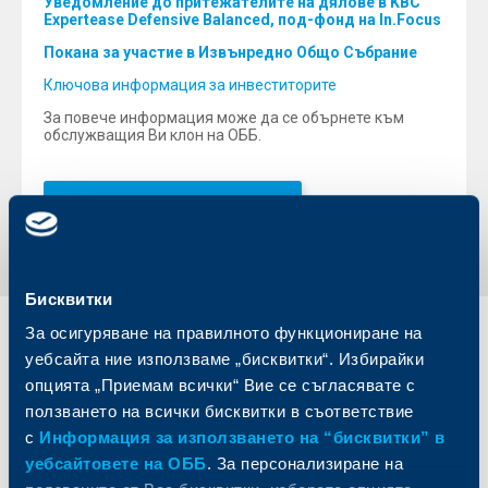
Уведомление до притежателите на дялове в KBC
Expertease Defensive Balanced,
под-фонд на In.Focus
Покана за участие в Извънредно Общо Събрание
Ключова информация за инвеститорите
За повече информация може да се обърнете към
обслужващия Ви клон на ОББ.
Обратно към всички новини
Бисквитки
За осигуряване на правилното функциониране на
Индивидуални
Бизнес
уебсайта ние използваме „бисквитки“. Избирайки
клиенти
клиенти
опцията „Приемам всички“ Вие се съгласявате с
ползването на всички бисквитки в съответствие
Карти
Кредитиране
с
Информация за използването на “бисквитки” в
Сметки и плащания
Управление на парични средства
уебсайтовете на ОББ
. За персонализиране на
Кредити
Търговско финансиране