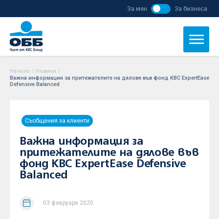
За мен
За бизнеса
Начало
/
Новини
/
Важна информация за притежателите на дялове във фонд KBC ExpertEase
Defensive Balanced
Съобщения за клиенти
Важна информация за
притежателите на дялове във
фонд KBC ExpertEase Defensive
Balanced
03 февруари 2020