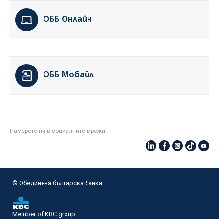
ОББ Онлайн
ОББ Мобайл
Намерете ни в социалните мрежи:
© Oбединена българска банка
Member of KBC group