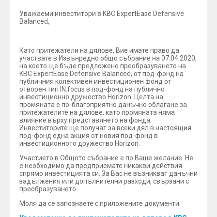
Уважаеми инвеститори в KBC ExpertEase Defensive
Balanced,
Като притежатели на дялове, Вие имате право да
участвате в Извънредно общо събрание на 07.04.2020,
на което ще бъде предложено преобразуването на
KBC ExpertEase Defensive Balanced, от под-фонд на
публичния колективен инвестиционен фонд от
отворен тип IN.focus в под-фонд на публично
инвестиционно дружество Horizon. Целта на
промяната е по-благоприятно данъчно облагане за
притежателите на дялове, като промяната няма
влияние върху представянето на фонда.
Инвеститорите ще получат за всеки дял в настоящия
под-фонд една акция от новия под-фонд в
инвестиционното дружество Horizon.
Участието в Общото събрание е по Ваше желание. Не
е необходимо да предприемате никакви действия
спрямо инвестицията си. За Вас не възникват данъчни
задължения или допълнителни разходи, свързани с
преобразуването.
Моля да се запознаете с приложените документи: