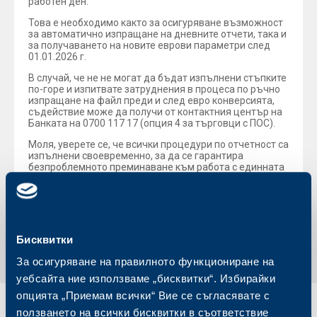
работен ден.
Това е необходимо както за осигуряване възможност
за автоматично изпращане на дневните отчети, така и
за получаването на новите еврови параметри след
01.01.2026 г.
В случай, че не не могат да бъдат изпълнени стъпките
по-горе и изпитвате затруднения в процеса по ръчно
изпращане на файл преди и след евро конверсията,
съдействие може да получи от контактния център на
Банката на 0700 117 17 (опция 4 за търговци с ПОС).
Моля, уверете се, че всички процедури по отчетност са
изпълнени своевременно, за да се гарантира
безпроблемното преминаване към работа с единната
европейска валута.
Обратно към всички новини
Бисквитки
За осигуряване на правилното функциониране на
уебсайта ние използваме „бисквитки“. Избирайки
опцията „Приемам всички“ Вие се съгласявате с
ползването на всички бисквитки в съответствие
Индивидуални
Бизнес