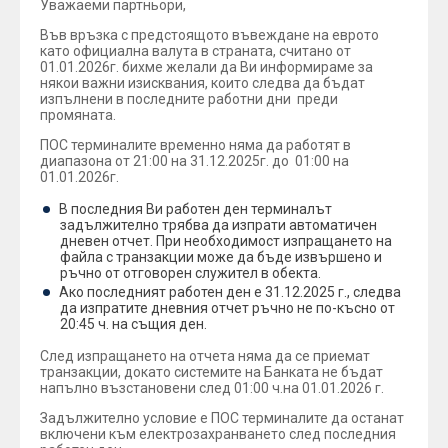
Уважаеми партньори,
Във връзка с предстоящото въвеждане на еврото
като официална валута в страната, считано от
01.01.2026г. бихме желали да Ви информираме за
някои важни изисквания, които следва да бъдат
изпълнени в последните работни дни преди
промяната.
ПОС терминалите временно няма да работят в
диапазона от 21:00 на 31.12.2025г. до 01:00 на
01.01.2026г.
В последния Ви работен ден терминалът
задължително трябва да изпрати автоматичен
дневен отчет. При необходимост изпращането на
файла с транзакции може да бъде извършено и
ръчно от отговорен служител в обекта.
Ако последният работен ден е 31.12.2025 г., следва
да изпратите дневния отчет ръчно не по-късно от
20:45 ч. на същия ден.
След изпращането на отчета няма да се приемат
транзакции, докато системите на Банката не бъдат
напълно възстановени след 01:00 ч.на 01.01.2026 г.
Задължително условие е ПОС терминалите да останат
включени към електрозахранването след последния