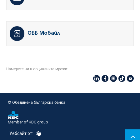
ОББ Мобайл
Намерете ни в социалните мрежи:
© Oбединена българска банка
Member of KBC group
eDesign
Уебсайт от: