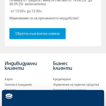
почивка от тридесет минути считано от 14.08.25г. до
06.09.25г. включително:
· от 13:00ч. до 13:30ч.
Извиняваме се за причиненото неудобство!
Обратно към всички новини
Индивидуални
Бизнес
клиенти
клиенти
Карти
Кредитиране
Сметки и плащания
Управление на парични средства
Кредити
Търговско финансиране
Спестявания и инвестиции
ПОС терминали
Частно банкиране
Пазари, инвестиционно банкиране
и попечителски услуги