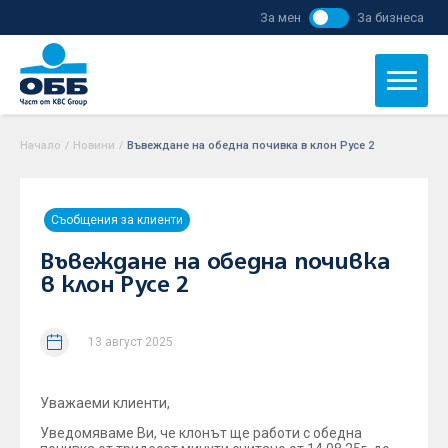
За мен
За бизнеса
Начало
/
Новини
/
Въвеждане на обедна почивка в клон Русе 2
Съобщения за клиенти
Въвеждане на обедна почивка
в клон Русе 2
13 август 2025
Уважаеми клиенти,
Уведомяваме Ви, че клонът ще работи с обедна