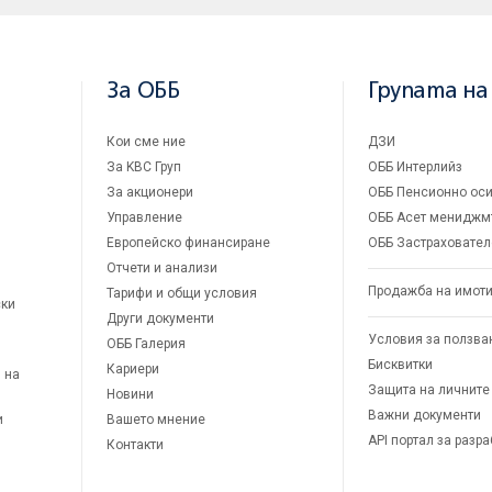
За ОББ
Групата на
Кои сме ние
ДЗИ
За KBC Груп
ОББ Интерлийз
За акционери
ОББ Пенсионно оси
Управление
ОББ Асет мениджм
Европейско финансиране
ОББ Застраховател
Отчети и анализи
Продажба на имот
Тарифи и общи условия
ски
Други документи
Условия за ползва
ОББ Галерия
Бисквитки
Кариери
 на
Защита на личните
Новини
Важни документи
и
Вашето мнение
API портал за разр
Контакти