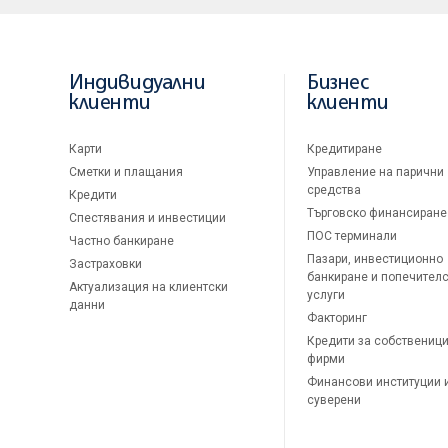
Индивидуални
Бизнес
клиенти
клиенти
Карти
Кредитиране
Сметки и плащания
Управление на парични
средства
Кредити
Търговско финансиране
Спестявания и инвестиции
ПОС терминали
Частно банкиране
Пазари, инвестиционно
Застраховки
банкиране и попечител
Актуализация на клиентски
услуги
данни
Факторинг
Кредити за собственици
фирми
Финансови институции 
суверени