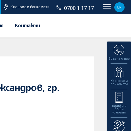
Клонове и банкомати
0700 1 17 17
EN
ия
Контакти
Връзка с нас
Клонове и
банкомати
ксандров, гр.
Тарифи и
общи
условия