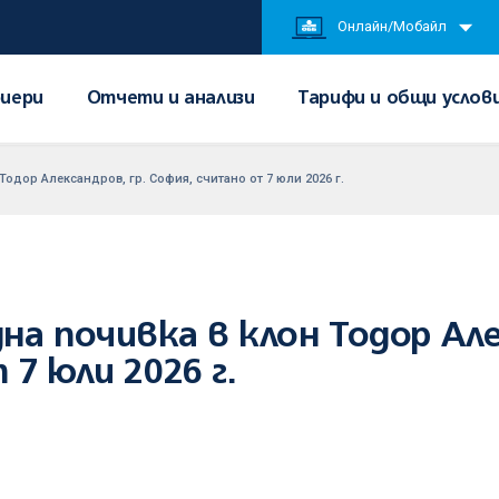
Онлайн/Мобайл
иери
Отчети и анализи
Тарифи и общи услов
одор Александров, гр. София, считано от 7 юли 2026 г.
а почивка в клон Тодор Але
7 юли 2026 г.