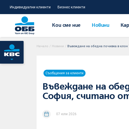
Индивидуални клиенти
Бизнес клиенти
Кои сме ние
Новини
Кар
Начало
/
Новини
/
Въвеждане на обедна почивка в клон Т
Съобщения за клиенти
Въвеждане на обедн
София, считано от 
07 юли 2026