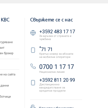
 KBC
Свържете се с нас
+3592 483 17 17
За връзка от страната и
чужбина
гуряване
*
ънт
71 71
ен брокер
Кратък номер за абонати
на мобилни оператори
и
0700 1 17 17
Национална линия
не на сайта
+3592 811 20 99
Дистанционно
 данни
кандидатстване за
кредитни продукти
аботчици