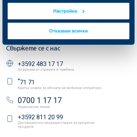
Други документи
Условия за ползване на сайта
ОББ Галерия
Настройки
Бисквитки
Кариери
Защита на личните данни
Новини
Важни документи
Вашето мнение
Отказвам всички
API портал за разработчици
Контакти
Свържете се с нас
+3592 483 17 17
За връзка от страната и чужбина
*
71 71
Кратък номер за абонати на мобилни оператори
0700 1 17 17
Национална линия
+3592 811 20 99
Дистанционно кандидатстване за кредитни
продукти