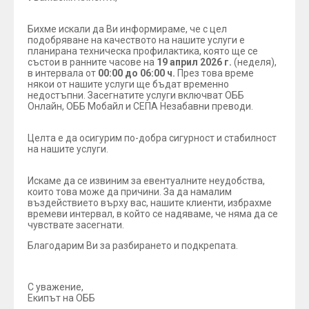
Бихме искали да Ви информираме, че с цел
подобряване на качеството на нашите услуги е
планирана техническа профилактика, която ще се
състои в ранните часове на
19 април 2026 г.
(неделя),
в интервала от
00:00 до 06:00 ч.
През това време
някои от нашите услуги ще бъдат временно
недостъпни. Засегнатите услуги включват ОББ
Онлайн, ОББ Мобайл и СЕПА Незабавни преводи.
Целта е да осигурим по-добра сигурност и стабилност
на нашите услуги.
Искаме да се извиним за евентуалните неудобства,
които това може да причини. За да намалим
въздействието върху вас, нашите клиенти, избрахме
времеви интервал, в който се надяваме, че няма да се
чувствате засегнати.
Благодарим Ви за разбирането и подкрепата.
С уважение,
Екипът на ОББ