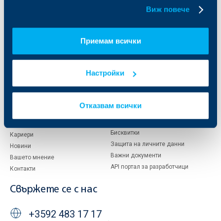
бисквитки.
Виж повече
За ОББ
Групата на KBC
Кои сме ние
ДЗИ
Приемам всички
За KBC Груп
ОББ Интерлийз
За акционери
ОББ Пенсионно осигуряване
Управление
ОББ Асет мениджмънт
Настройки
Европейско финансиране
ОББ Застрахователен брокер
Отчети и анализи
Продажба на имоти
Тарифи и общи условия
Отказвам всички
Други документи
Условия за ползване на сайта
ОББ Галерия
Бисквитки
Кариери
Защита на личните данни
Новини
Важни документи
Вашето мнение
API портал за разработчици
Контакти
Свържете се с нас
+3592 483 17 17