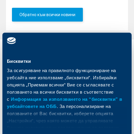
Обратно към всички новини
Индивидуални
Бизнес
клиенти
клиенти
Бисквитки
За осигуряване на правилното функциониране на
Карти
Кредитиране
уебсайта ние използваме „бисквитки“. Избирайки
Сметки и плащания
Управление на парични средства
опцията „Приемам всички“ Вие се съгласявате с
Кредити
Търговско финансиране
ползването на всички бисквитки в съответствие
Спестявания и инвестиции
ПОС терминали
с
Информация за използването на “бисквитки” в
Частно банкиране
Пазари, инвестиционно банкиране
и попечителски услуги
уебсайтовете на ОББ
. За персонализиране на
Застраховки
Факторинг
ползваните от Вас бисквитки, изберете опцията
Актуализация на клиентски данни
Кредити за собственици на фирми
„Настройки“, чрез която можете да управлявате
Финансови институции и суверени
Вашите индивидуални предпочитания за ползвани