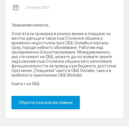
24 август 2021
Уважаеми клиенти,
Услугата за проверка в реално време и плащане на
местни данъци и такси към Столична община е
временно недостъпна през ОББ Онлайн и портала
Upay, поради нейното обновяване. Работим над
своевременно й възстановяване. Междувременно,
ако сте клиент на ОББ, можете да погасявате своите
задължения към Столична община като използвате
функционалността за превод към бюджета, достъпна
през меню „Плащания“ както в ОББ Онлайн, така и в
мобилното приложение ОББ Мобайл.
Екипът на ОББ
Обратно към всички новини