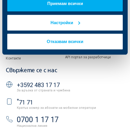
Приемам всички
Европейско финансиране
ОББ Застрахователен брокер
Отчети и анализи
Продажба на имоти
Тарифи и общи условия
Настройки
Други документи
Условия за ползване на сайта
ОББ Галерия
Бисквитки
Кариери
Отказвам всички
Защита на личните данни
Новини
Важни документи
Вашето мнение
API портал за разработчици
Контакти
Свържете се с нас
+3592 483 17 17
За връзка от страната и чужбина
*
71 71
Кратък номер за абонати на мобилни оператори
0700 1 17 17
Национална линия