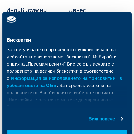
Индивидуални
Бизнес
клиенти
клиенти
Карти
Кредитиране
Сметки и плащания
Управление на парични средства
Бисквитки
Кредити
Търговско финансиране
За осигуряване на правилното функциониране на
Спестявания и инвестиции
ПОС терминали
уебсайта ние използваме „бисквитки“. Избирайки
Частно банкиране
Пазари, инвестиционно банкиране
и попечителски услуги
опцията „Приемам всички“ Вие се съгласявате с
Застраховки
Факторинг
ползването на всички бисквитки в съответствие
Актуализация на клиентски данни
Кредити за собственици на фирми
с
Информация за използването на “бисквитки” в
Финансови институции и суверени
уебсайтовете на ОББ
. За персонализиране на
ползваните от Вас бисквитки, изберете опцията
За ОББ
Групата на KBC
„Настройки“, чрез която можете да управлявате
Вашите индивидуални предпочитания за ползвани
Кои сме ние
ДЗИ
бисквитки.
Виж повече
За KBC Груп
ОББ Интерлийз
За акционери
ОББ Пенсионно осигуряване
Управление
ОББ Асет мениджмънт