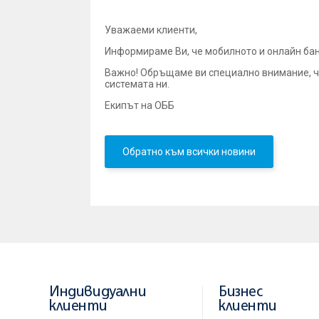
Уважаеми клиенти,
Информираме Ви, че мобилното и онлайн ба
Важно! Обръщаме ви специално внимание, ч
системата ни.
Екипът на ОББ
Обратно към всички новини
Индивидуални
Бизнес
клиенти
клиенти