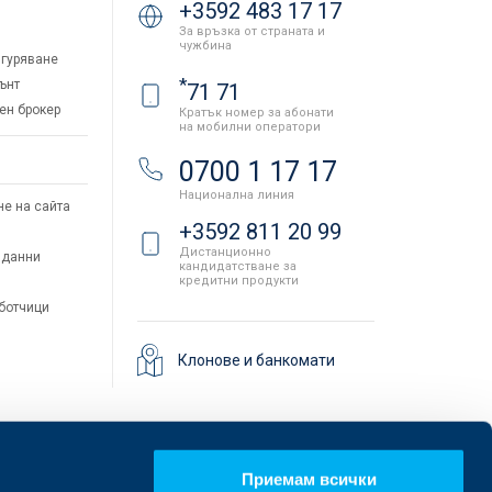
+3592 483 17 17
За връзка от страната и
чужбина
гуряване
*
ънт
71 71
ен брокер
Кратък номер за абонати
на мобилни оператори
и
0700 1 17 17
Национална линия
не на сайта
+3592 811 20 99
Дистанционно
 данни
кандидатстване за
кредитни продукти
аботчици
Клонове и банкомати
Приемам всички