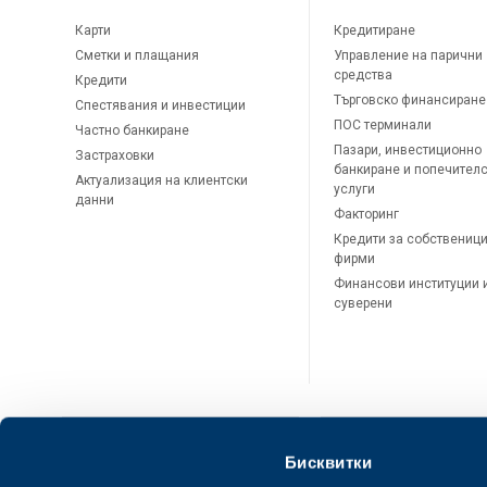
Карти
Кредитиране
Сметки и плащания
Управление на парични
средства
Кредити
Търговско финансиране
Спестявания и инвестиции
ПОС терминали
Частно банкиране
Пазари, инвестиционно
Застраховки
банкиране и попечител
Актуализация на клиентски
услуги
данни
Факторинг
Кредити за собственици
фирми
Финансови институции 
суверени
Бисквитки