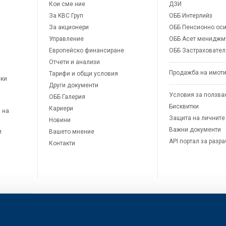
Кои сме ние
ДЗИ
За KBC Груп
ОББ Интерлийз
За акционери
ОББ Пенсионно оси
Управление
ОББ Асет мениджм
Европейско финансиране
ОББ Застраховател
Отчети и анализи
Продажба на имот
Тарифи и общи условия
ски
Други документи
Условия за ползва
ОББ Галерия
Бисквитки
Кариери
 на
Защита на личните
Новини
Важни документи
и
Вашето мнение
API портал за разр
Контакти