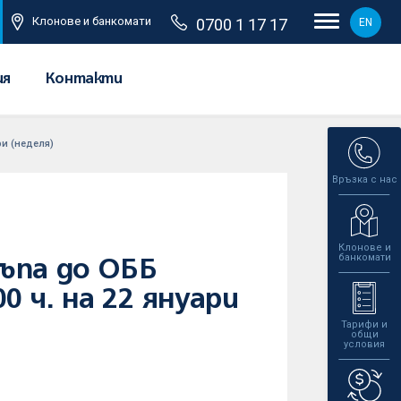
Клонове и банкомати
0700 1 17 17
EN
ия
Контакти
ри (неделя)
Връзка с нас
Клонове и
банкомати
ъпа до ОББ
0 ч. на 22 януари
Тарифи и
общи
условия