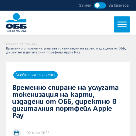
За мен
За бизнеса
Начало
/
Новини
/
Временно спиране на услугата токенизация на карти, издадени от ОББ,
директно в дигиталния портфейл Apple Pay
Съобщения за клиенти
Временно спиране на услугата
токенизация на карти,
издадени от ОББ, директно в
дигиталния портфейл Apple
Pay
02 март 2023