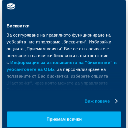
Карти
Кредитиране
Сметки и плащания
Управление на парични средства
Кредити
Търговско финансиране
Спестявания и инвестиции
ПОС терминали
Бисквитки
Частно банкиране
Пазари, инвестиционно банкиране
За осигуряване на правилното функциониране на
и попечителски услуги
Застраховки
уебсайта ние използваме „бисквитки“. Избирайки
Факторинг
Актуализация на клиентски данни
опцията „Приемам всички“ Вие се съгласявате с
Кредити за собственици на фирми
ползването на всички бисквитки в съответствие
Финансови институции и суверени
с
Информация за използването на “бисквитки” в
За ОББ
Групата на KBC
уебсайтовете на ОББ
. За персонализиране на
ползваните от Вас бисквитки, изберете опцията
Кои сме ние
ДЗИ
„Настройки“, чрез която можете да управлявате
За KBC Груп
ОББ Интерлийз
Вашите индивидуални предпочитания за ползвани
За акционери
ОББ Пенсионно осигуряване
бисквитки.
Виж повече
Управление
ОББ Асет мениджмънт
Европейско финансиране
ОББ Застрахователен брокер
Отчети и анализи
Приемам всички
Продажба на имоти
Тарифи и общи условия