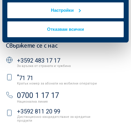
Други документи
Условия за ползване на сайта
ОББ Галерия
Настройки
Бисквитки
Кариери
Защита на личните данни
Новини
Важни документи
Вашето мнение
Отказвам всички
API портал за разработчици
Контакти
Свържете се с нас
+3592 483 17 17
За връзка от страната и чужбина
*
71 71
Кратък номер за абонати на мобилни оператори
0700 1 17 17
Национална линия
+3592 811 20 99
Дистанционно кандидатстване за кредитни
продукти