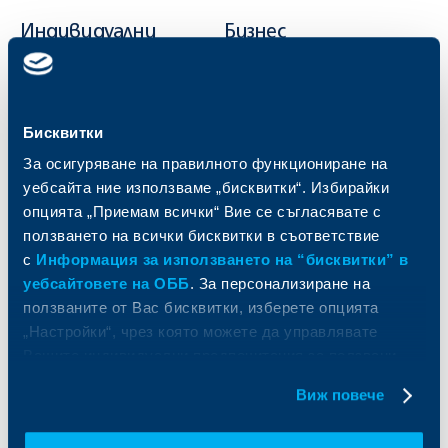
Индивидуални
Бизнес
клиенти
клиенти
Карти
Кредитиране
Сметки и плащания
Управление на парични средства
Бисквитки
Кредити
Търговско финансиране
За осигуряване на правилното функциониране на
Спестявания и инвестиции
ПОС терминали
уебсайта ние използваме „бисквитки“. Избирайки
Частно банкиране
Пазари, инвестиционно банкиране
и попечителски услуги
опцията „Приемам всички“ Вие се съгласявате с
Застраховки
Факторинг
ползването на всички бисквитки в съответствие
Актуализация на клиентски данни
Кредити за собственици на фирми
с
Информация за използването на “бисквитки” в
Финансови институции и суверени
уебсайтовете на ОББ
. За персонализиране на
ползваните от Вас бисквитки, изберете опцията
За ОББ
Групата на KBC
„Настройки“, чрез която можете да управлявате
Вашите индивидуални предпочитания за ползвани
Кои сме ние
ДЗИ
бисквитки.
За KBC Груп
ОББ Интерлийз
Виж повече
За акционери
ОББ Пенсионно осигуряване
Управление
ОББ Асет мениджмънт