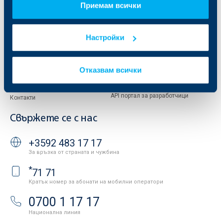
Приемам всички
Европейско финансиране
ОББ Застрахователен брокер
Отчети и анализи
Продажба на имоти
Тарифи и общи условия
Настройки
Други документи
Условия за ползване на сайта
ОББ Галерия
Бисквитки
Кариери
Отказвам всички
Защита на личните данни
Новини
Важни документи
Вашето мнение
API портал за разработчици
Контакти
Свържете се с нас
+3592 483 17 17
За връзка от страната и чужбина
*
71 71
Кратък номер за абонати на мобилни оператори
0700 1 17 17
Национална линия