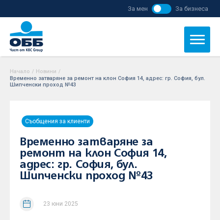
За мен
За бизнеса
Начало
/
Новини
/
Временно затваряне за ремонт на клон София 14, адрес: гр. София, бул.
Шипченски проход №43
Съобщения за клиенти
Временно затваряне за
ремонт на клон София 14,
адрес: гр. София, бул.
Шипченски проход №43
23 юни 2025