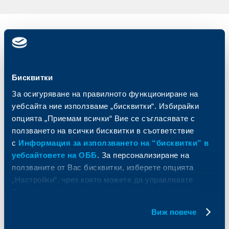
Индивидуални
Бизнес
клиенти
клиенти
Карти
Кредитиране
Бисквитки
Сметки и плащания
Управление на парични средства
За осигуряване на правилното функциониране на
Кредити
Търговско финансиране
уебсайта ние използваме „бисквитки“. Избирайки
Спестявания и инвестиции
ПОС терминали
Частно банкиране
Пазари, инвестиционно банкиране
опцията „Приемам всички“ Вие се съгласявате с
и попечителски услуги
Застраховки
ползването на всички бисквитки в съответствие
Факторинг
Актуализация на клиентски данни
с
Информация за използването на “бисквитки” в
Кредити за собственици на фирми
уебсайтовете на ОББ
. За персонализиране на
Финансови институции и суверени
ползваните от Вас бисквитки, изберете опцията
„Настройки“, чрез която можете да управлявате
За ОББ
Групата на KBC
Вашите индивидуални предпочитания за ползвани
бисквитки.
Кои сме ние
ДЗИ
Виж повече
За KBC Груп
ОББ Интерлийз