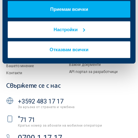
За акционери
ОББ Пенсионно осигуряване
Приемам всички
Управление
ОББ Асет мениджмънт
Европейско финансиране
ОББ Застрахователен брокер
Отчети и анализи
Настройки
Продажба на имоти
Тарифи и общи условия
Други документи
Условия за ползване на сайта
ОББ Галерия
Отказвам всички
Бисквитки
Кариери
Защита на личните данни
Новини
Важни документи
Вашето мнение
API портал за разработчици
Контакти
Свържете се с нас
+3592 483 17 17
За връзка от страната и чужбина
*
71 71
Кратък номер за абонати на мобилни оператори