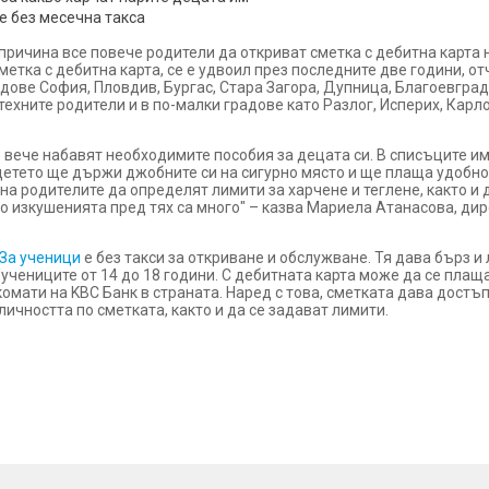
е без месечна такса
 причина все повече родители да откриват сметка с дебитна карта 
етка с дебитна карта, се е удвоил през последните две години, от
адове София, Пловдив, Бургас, Стара Загора, Дупница, Благоевгра
техните родители и в по-малки градове като Разлог, Исперих, Карл
 вече набавят необходимите пособия за децата си. В списъците им
детето ще държи джобните си на сигурно място и ще плаща удобно з
а родителите да определят лимити за харчене и теглене, както и д
о изкушенията пред тях са много" – казва Мариела Атанасова, ди
За ученици
е без такси за откриване и обслужване. Тя дава бърз и
учениците от 14 до 18 години. С дебитната карта може да се плаща
нкомати на KBC Банк в страната. Наред с това, сметката дава дост
ичността по сметката, както и да се задават лимити.