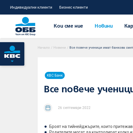
Индивидуални клиенти
Бизнес клиенти
Кои сме ние
Новини
Кар
Начало
/
Новини
/
Все повече ученици имат банкова смет
KBC Банк
Все повече учениц
26 септември 2022
Броят на тийнейджърите, които притежава
Родителите могат да контролират колко и