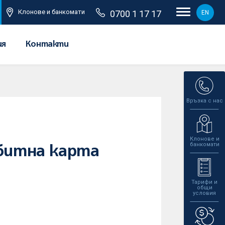
Клонове и банкомати
0700 1 17 17
EN
ия
Контакти
Връзка с нас
Клонове и
банкомати
ебитна карта
Тарифи и
общи
условия