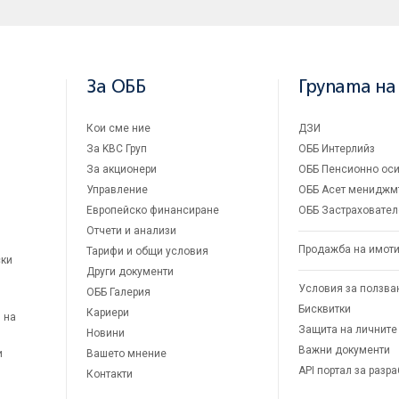
За ОББ
Групата на
Кои сме ние
ДЗИ
За KBC Груп
ОББ Интерлийз
За акционери
ОББ Пенсионно оси
Управление
ОББ Асет мениджм
Европейско финансиране
ОББ Застраховател
Отчети и анализи
Продажба на имот
Тарифи и общи условия
ски
Други документи
Условия за ползва
ОББ Галерия
Бисквитки
Кариери
 на
Защита на личните
Новини
Важни документи
и
Вашето мнение
API портал за разр
Контакти