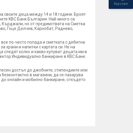
Курсове
на своите деца между 14 и 18 години. Броят
чете KBC Банк България. Най-много са
д, Кърджали, но от предимствата на Сметка
ово, Гоце Делчев, Карнобат, Раднево,
 все по-често попада и сметката с дебитна
а храни и напитки с картата си. Не на
а следят колко и какво купуват децата им в
ректор Индивидуално банкиране в KBC Банк
 лесен достъп до джобните, стипендиите или
 безконтактно в магазини, да се пазарува
ъп до онлайн и мобилно банкиране, откъдето