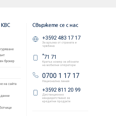
 KBC
Свържете се с нас
+3592 483 17 17
За връзка от страната и
чужбина
гуряване
*
ънт
71 71
ен брокер
Кратък номер за абонати
на мобилни оператори
и
0700 1 17 17
Национална линия
не на сайта
+3592 811 20 99
Дистанционно
 данни
кандидатстване за
кредитни продукти
аботчици