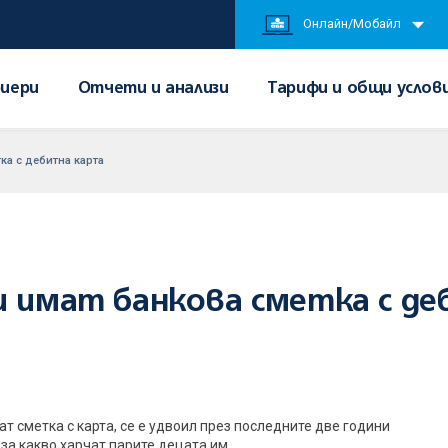
Онлайн/Мобайл
иери
Отчети и анализи
Тарифи и общи услов
ка с дебитна карта
и имат банкова сметка с д
т сметка с карта, се е удвоил през последните две години
 за какво харчат парите децата им