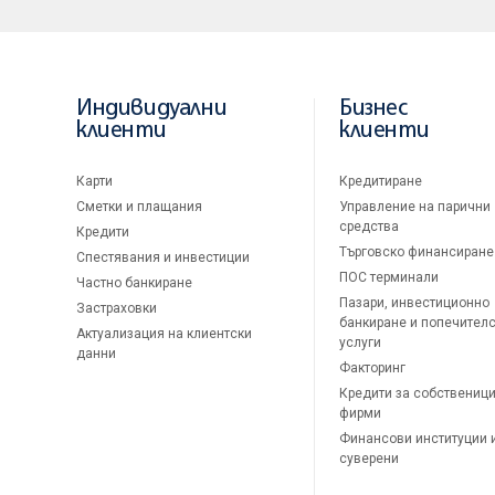
Индивидуални
Бизнес
клиенти
клиенти
Карти
Кредитиране
Сметки и плащания
Управление на парични
средства
Кредити
Търговско финансиране
Спестявания и инвестиции
ПОС терминали
Частно банкиране
Пазари, инвестиционно
Застраховки
банкиране и попечител
Актуализация на клиентски
услуги
данни
Факторинг
Кредити за собственици
фирми
Финансови институции 
суверени