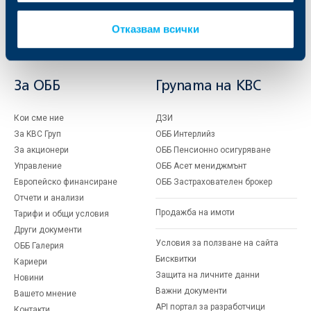
и попечителски услуги
Застраховки
Факторинг
Актуализация на клиентски данни
Отказвам всички
Кредити за собственици на фирми
Финансови институции и суверени
За ОББ
Групата на KBC
Кои сме ние
ДЗИ
За KBC Груп
ОББ Интерлийз
За акционери
ОББ Пенсионно осигуряване
Управление
ОББ Асет мениджмънт
Европейско финансиране
ОББ Застрахователен брокер
Отчети и анализи
Продажба на имоти
Тарифи и общи условия
Други документи
Условия за ползване на сайта
ОББ Галерия
Бисквитки
Кариери
Защита на личните данни
Новини
Важни документи
Вашето мнение
API портал за разработчици
Контакти