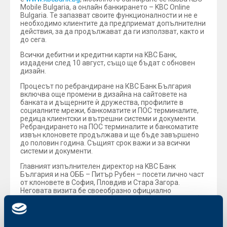
Mobile Bulgaria, а онлайн банкирането – KBC Online
Bulgaria. Те запазват своите функционалности и не е
необходимо клиентите да предприемат допълнителни
действия, за да продължават да ги използват, както и
до сега.
Всички дебитни и кредитни карти на KBC Банк,
издадени след 10 август, също ще бъдат с обновен
дизайн.
Процесът по ребрандиране на КВС Банк България
включва още промени в дизайна на сайтовете на
банката и дъщерните ѝ дружества, профилите в
социалните мрежи, банкоматите и ПОС терминалите,
редица клиентски и вътрешни системи и документи.
Ребрандирането на ПОС терминалите и банкоматите
извън клоновете продължава и ще бъде завършено
до половин година. Същият срок важи и за всички
системи и документи.
Главният изпълнителен директор на KBC Банк
България и на ОББ – Питър Рубен – посети лично част
от клоновете в София, Пловдив и Стара Загора.
Неговата визита бе своеобразно официално
откриване на ребрандираните офиси на КВС Банк и бе
посрещната радушно от служители и клиенти. По този
повод той коментира: „Ребрандирането на КВС Банк в
толкова кратки срокове беше предизвикателна задача