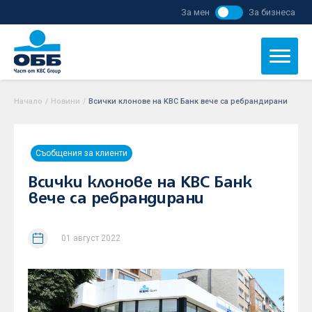
За мен
За бизнеса
Начало
/
Новини
/
Всички клонове на KBC Банк вече са ребрандирани
Съобщения за клиенти
Всички клонове на KBC Банк
вече са ребрандирани
01 август 2022