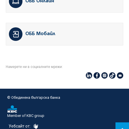
ОББ Онлайн
ОББ Мобайл
Намерете ни в социалните мрежи:
© Oбединена българска банка
Member of KBC group
eDesign
Уебсайт от: