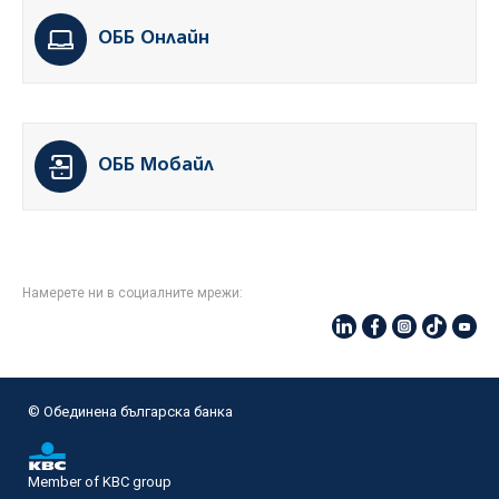
ОББ Онлайн
ОББ Мобайл
Намерете ни в социалните мрежи:
© Oбединена българска банка
Member of KBC group