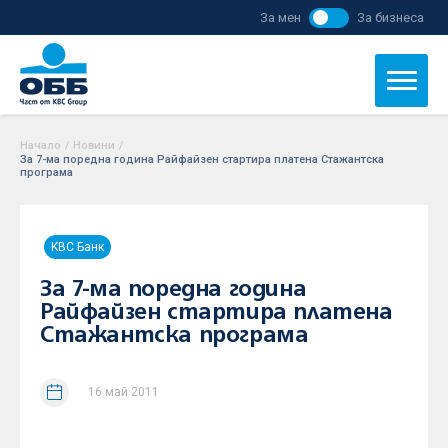
За мен
За бизнеса
Начало
/
Новини
/
За 7-ма поредна година Райфайзен стартира платена Стажантска
програма
KBC Банк
За 7-ма поредна година
Райфайзен стартира платена
Стажантска програма
16 май 2011