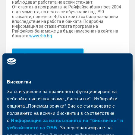
наблюдават работата на всеки стажант.
От старта на програмата на Райфайзенбанк през 2004
г. до момента, по нея са се обучавали над 790
стажанти, повече от 40% от които са били назначени
впоследствие на работа в банката. Подробна
информация за стажантската програма на
Райфайзенбанк може да бъде намерена на сайта на
банката
www.rbb.bg
.
Обратно към всички новини
Бисквитки
За осигуряване на правилното функциониране на
Индивидуални
Бизнес
уебсайта ние използваме „бисквитки“. Избирайки
клиенти
клиенти
опцията „Приемам всички“ Вие се съгласявате с
ползването на всички бисквитки в съответствие
Карти
Кредитиране
с
Информация за използването на “бисквитки” в
Сметки и плащания
Управление на парични средства
уебсайтовете на ОББ
. За персонализиране на
Кредити
Търговско финансиране
ползваните от Вас бисквитки, изберете опцията
Спестявания и инвестиции
ПОС терминали