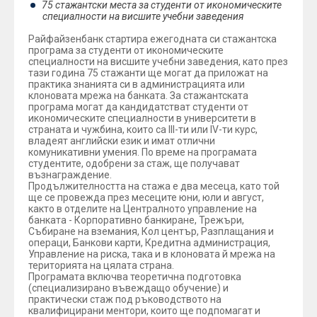
75 стажантски места за студенти от икономическите
специалности на висшите учебни заведения
Райфайзенбанк стартира ежегодната си стажантска
програма за студенти от икономическите
специалности на висшите учебни заведения, като през
тази година 75 стажанти ще могат да приложат на
практика знанията си в администрацията или
клоновата мрежа на банката. За стажантската
програма могат да кандидатстват студенти от
икономическите специалности в университети в
страната и чужбина, които са III-ти или IV-ти курс,
владеят английски език и имат отлични
комуникативни умения. По време на програмата
студентите, одобрени за стаж, ще получават
възнаграждение.
Продължителността на стажа е два месеца, като той
ще се провежда през месеците юни, юли и август,
както в отделите на Централното управление на
банката - Корпоративно банкиране, Трежъри,
Събиране на вземания, Кол център, Разплащания и
операци, Банкови карти, Кредитна администрация,
Управление на риска, така и в клоновата й мрежа на
територията на цялата страна.
Програмата включва теоретична подготовка
(специализирано въвеждащо обучение) и
практически стаж под ръководството на
квалифицирани ментори, които ще подпомагат и