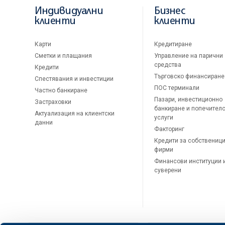
Индивидуални
Бизнес
клиенти
клиенти
Карти
Кредитиране
Сметки и плащания
Управление на парични
средства
Кредити
Търговско финансиране
Спестявания и инвестиции
ПОС терминали
Частно банкиране
Пазари, инвестиционно
Застраховки
банкиране и попечител
Актуализация на клиентски
услуги
данни
Факторинг
Кредити за собственици
фирми
Финансови институции 
суверени