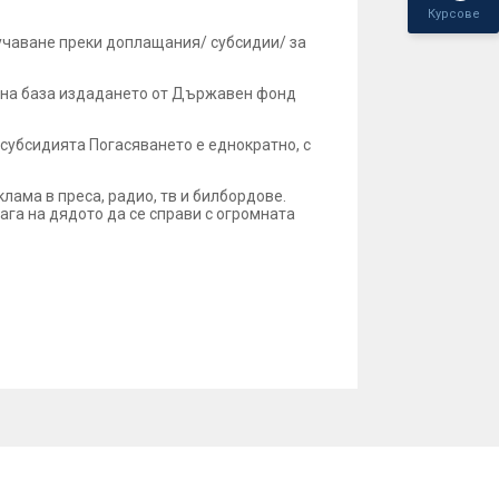
Курсове
лучаване преки доплащания/ субсидии/ за
ля на база издадането от Държавен фонд
 субсидията Погасяването е еднократно, с
ама в преса, радио, тв и билбордове.
ага на дядото да се справи с огромната