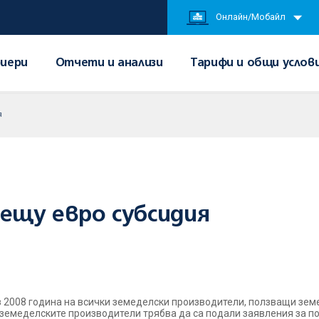
Онлайн/Мобайл
иери
Отчети и анализи
Тарифи и общи услов
я
рещу евро субсидия
 2008 година на всички земеделски производители, ползващи зем
, земеделските производители трябва да са подали заявления за п