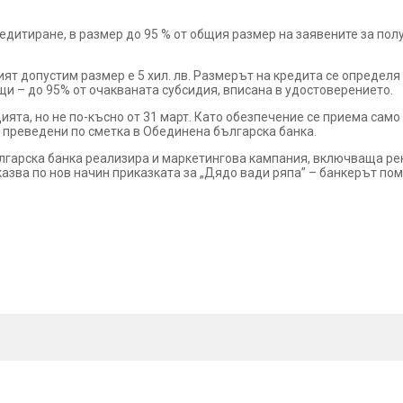
едитиране, в размер до 95 % от общия размер на заявените за по
ият допустим размер е 5 хил. лв. Размерът на кредита се опреде
и – до 95% от очакваната субсидия, вписана в удостоверението.
ията, но не по-късно от 31 март. Като обезпечение се приема само
т преведени по сметка в Обединена българска банка.
лгарска банка реализира и маркетингова кампания, включваща рекл
казва по нов начин приказката за „Дядо вади ряпа” – банкерът пом