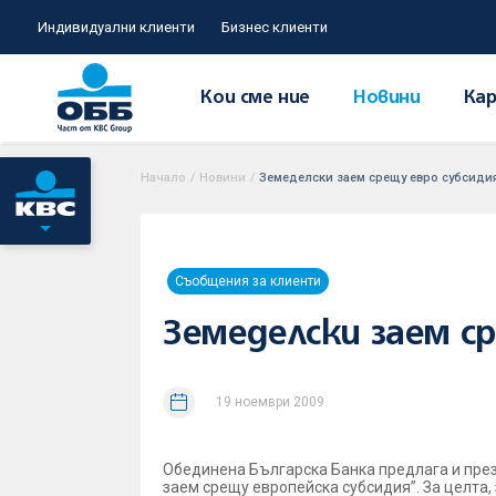
Индивидуални клиенти
Бизнес клиенти
Кои сме ние
Новини
Кар
Начало
/
Новини
/
Земеделски заем срещу евро субсиди
Съобщения за клиенти
Земеделски заем с
19 ноември 2009
Обединена Българска Банка предлага и през
заем срещу европейска субсидия”. За целта