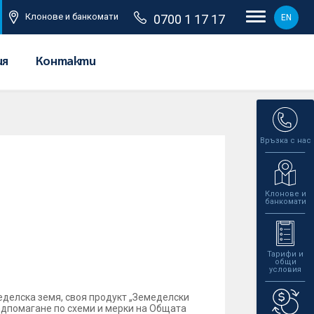
Клонове и банкомати
0700 1 17 17
EN
ия
Контакти
Връзка с нас
Клонове и
банкомати
Тарифи и
общи
условия
еделска земя, своя продукт „Земеделски
одпомагане по схеми и мерки на Общата