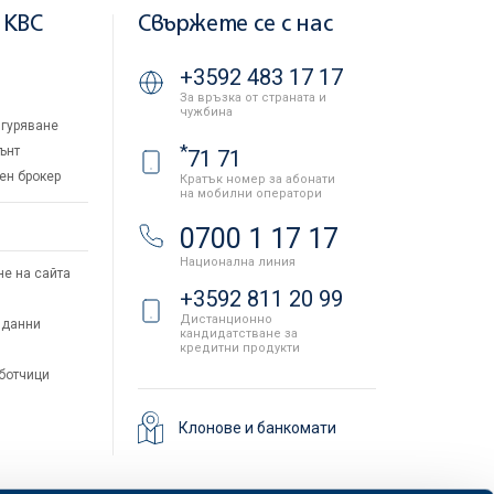
 KBC
Свържете се с нас
+3592 483 17 17
За връзка от страната и
чужбина
гуряване
*
ънт
71 71
ен брокер
Кратък номер за абонати
на мобилни оператори
и
0700 1 17 17
Национална линия
не на сайта
+3592 811 20 99
Дистанционно
 данни
кандидатстване за
кредитни продукти
аботчици
Клонове и банкомати