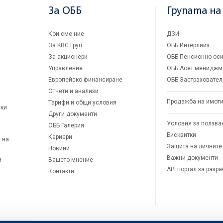
За ОББ
Групата на
Кои сме ние
ДЗИ
За KBC Груп
ОББ Интерлийз
За акционери
ОББ Пенсионно оси
Управление
ОББ Асет мениджм
Европейско финансиране
ОББ Застраховател
Отчети и анализи
Продажба на имот
Тарифи и общи условия
ски
Други документи
Условия за ползва
ОББ Галерия
Бисквитки
Кариери
 на
Защита на личните
Новини
Важни документи
и
Вашето мнение
API портал за разр
Контакти