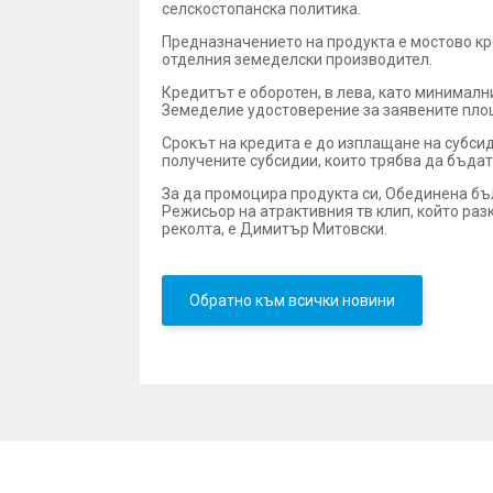
селскостопанска политика.
Предназначението на продукта е мостово кр
отделния земеделски производител.
Кредитът e оборотен, в лева, като минималн
Земеделие удостоверение за заявените площ
Срокът на кредита е до изплащане на субсид
получените субсидии, които трябва да бъда
За да промоцира продукта си, Обединена бъ
Режисьор на атрактивния тв клип, който раз
реколта, е Димитър Митовски.
Обратно към всички новини