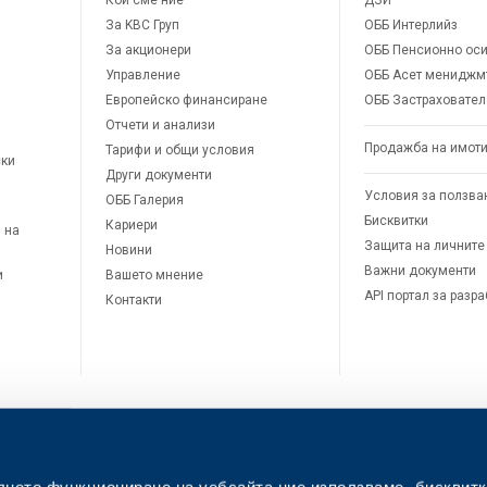
Кои сме ние
ДЗИ
За KBC Груп
ОББ Интерлийз
За акционери
ОББ Пенсионно оси
Управление
ОББ Асет мениджм
Европейско финансиране
ОББ Застраховател
Отчети и анализи
Продажба на имот
Тарифи и общи условия
ски
Други документи
Условия за ползва
ОББ Галерия
Бисквитки
Кариери
 на
Защита на личните
Новини
Важни документи
и
Вашето мнение
API портал за разр
Контакти