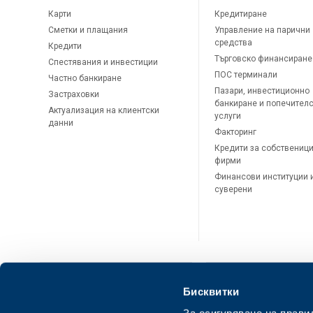
Карти
Кредитиране
Сметки и плащания
Управление на парични
средства
Кредити
Търговско финансиране
Спестявания и инвестиции
ПОС терминали
Частно банкиране
Пазари, инвестиционно
Застраховки
банкиране и попечител
Актуализация на клиентски
услуги
данни
Факторинг
Кредити за собственици
фирми
Финансови институции 
суверени
Бисквитки