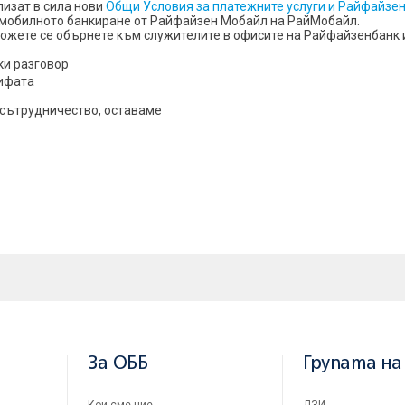
лизат в сила нови
Общи Условия за платежните услуги и Райфайзе
 мобилното банкиране от Райфайзен Мобайл на РайМобайл.
ожете се обърнете към служителите в офисите на Райфайзенбанк 
ки разговор
рифата
 сътрудничество, оставаме
За ОББ
Групата на