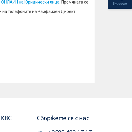
н ОНЛАЙН на Юридически лица
. Промяната се
Курсове
и на телефоните на Райфайзен Директ.
 KBC
Свържете се с нас