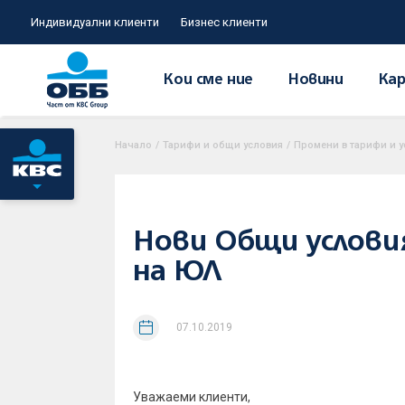
Индивидуални клиенти
Бизнес клиенти
Кои сме ние
Новини
Кар
Начало
/
Тарифи и общи условия
/
Промени в тарифи и у
Нови Общи услови
на ЮЛ
07.10.2019
Уважаеми клиенти,