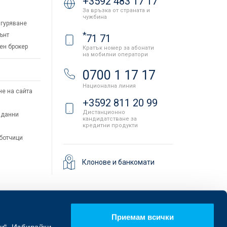
+3592 483 17 17
За връзка от страната и
чужбина
гуряване
*
ънт
71 71
ен брокер
Кратък номер за абонати
на мобилни оператори
и
0700 1 17 17
Национална линия
не на сайта
+3592 811 20 99
Дистанционно
 данни
кандидатстване за
кредитни продукти
аботчици
Клонове и банкомати
Приемам всички