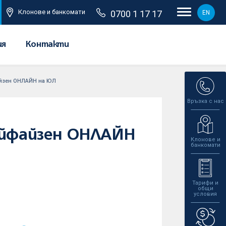
Клонове и банкомати
0700 1 17 17
EN
ия
Контакти
айзен ОНЛАЙН на ЮЛ
Връзка с нас
Райфайзен ОНЛАЙН
Клонове и
банкомати
Тарифи и
общи
условия