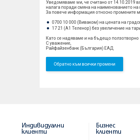
Уведомяваме wи, че считано от 14.10.2019 в
налага поради смяна на наименованието на
За повече информация относно промените м
0700 10 000 (Виваком) на цената на градс
17 21 (A1 Теленор) без увеличение на та
Като се надяваме и на бъдещо ползотворно
С уважение,
Райфайзенбанк (България) ЕАД
Обратно към всички промени
Индивидуални
Бизнес
клиенти
клиенти