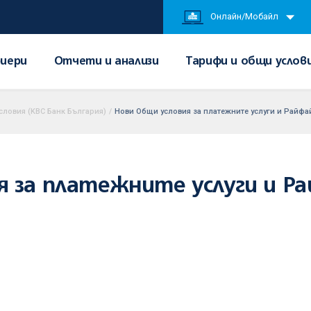
Онлайн/Мобайл
иери
Отчети и анализи
Тарифи и общи услов
словия (KBC Банк България)
/
Нови Общи условия за платежните услуги и Райф
я за платежните услуги и 