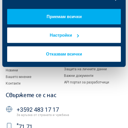
Кои сме ние
ДЗИ
За KBC Груп
ОББ Интерлийз
Приемам всички
За акционери
ОББ Пенсионно осигуряване
Управление
ОББ Асет мениджмънт
Европейско финансиране
ОББ Застрахователен брокер
Настройки
Отчети и анализи
Продажба на имоти
Тарифи и общи условия
Други документи
Отказвам всички
Условия за ползване на сайта
ОББ Галерия
Бисквитки
Кариери
Защита на личните данни
Новини
Важни документи
Вашето мнение
API портал за разработчици
Контакти
Свържете се с нас
+3592 483 17 17
За връзка от страната и чужбина
*
71 71