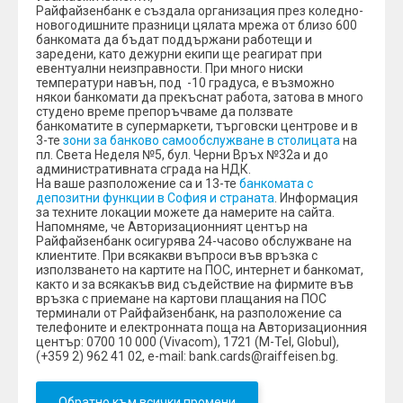
Райфайзенбанк е създала организация през коледно-
новогодишните празници цялата мрежа от близо 600
банкомата да бъдат поддържани работещи и
заредени, като дежурни екипи ще реагират при
евентуални неизправности. При много ниски
температури навън, под -10 градуса, е възможно
някои банкомати да прекъснат работа, затова в много
студено време препоръчваме да ползвате
банкоматите в супермаркети, търговски центрове и в
3-те
зони за банково самообслужване в столицата
на
пл. Света Неделя №5, бул. Черни Връх №32а и до
административната сграда на НДК.
На ваше разположение са и 13-те
банкомата с
депозитни функции в София и страната
. Информация
за техните локации можете да намерите на сайта.
Напомняме, че Авторизационният център на
Райфайзенбанк осигурява 24-часово обслужване на
клиентите. При всякакви въпроси във връзка с
използването на картите на ПОС, интернет и банкомат,
както и за всякакъв вид съдействие на фирмите във
връзка с приемане на картови плащания на ПОС
терминали от Райфайзенбанк, на разположение са
телефоните и електронната поща на Авторизационния
център: 0700 10 000 (Vivacom), 1721 (M-Tel, Globul),
(+359 2) 962 41 02, e-mail: bank.cards@raiffeisen.bg.
Обратно към всички промени