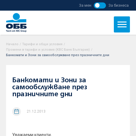
За мен
За бизнеса
Начало
/
Тарифи и общи условия
/
Промени в тарифи и условия (KBC Банк България)
/
Банкомати и Зони за самообслужване през празничните дни
Банкомати и Зони за
самообслужване през
празничните дни
21.12.2013
Уважаеми клиенти,