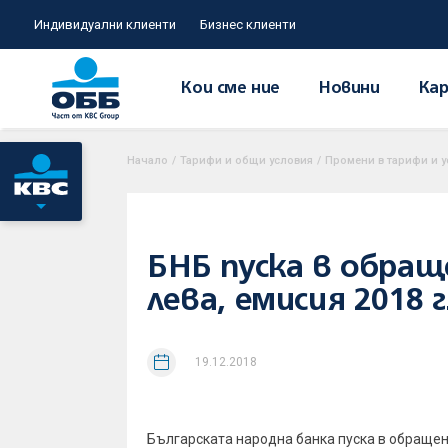
Индивидуални клиенти
Бизнес клиенти
Кои сме ние
Новини
Кар
Начало
/
Тарифи и общи условия
/
Промени в тарифи и у
БНБ пуска в обращ
лева, емисия 2018 г
19.12.2018
Българската народна банка пуска в обращени