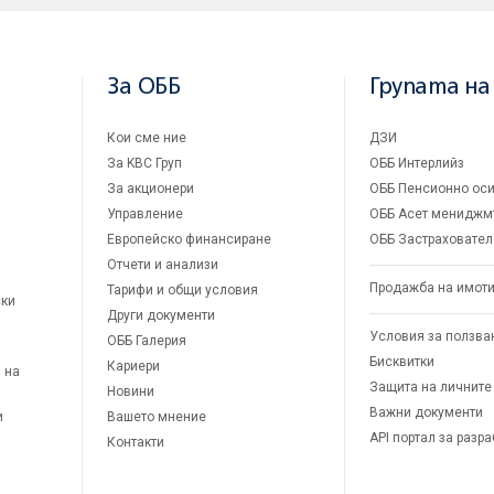
За ОББ
Групата на
Кои сме ние
ДЗИ
За KBC Груп
ОББ Интерлийз
За акционери
ОББ Пенсионно оси
Управление
ОББ Асет мениджм
Европейско финансиране
ОББ Застраховател
Отчети и анализи
Продажба на имот
Тарифи и общи условия
ски
Други документи
Условия за ползва
ОББ Галерия
Бисквитки
Кариери
 на
Защита на личните
Новини
Важни документи
и
Вашето мнение
API портал за разр
Контакти