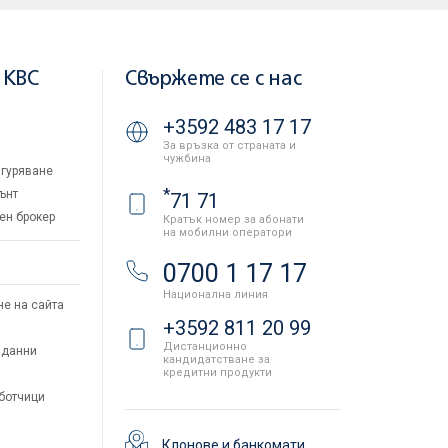
 KBC
Свържете се с нас
+3592 483 17 17
За връзка от страната и
чужбина
гуряване
*
ънт
71 71
ен брокер
Кратък номер за абонати
на мобилни оператори
и
0700 1 17 17
Национална линия
не на сайта
+3592 811 20 99
Дистанционно
 данни
кандидатстване за
кредитни продукти
аботчици
Клонове и банкомати