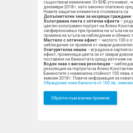
съществени изменения. От БНБ уточняват, ч
декември 2018 г. като законно платежно сре
Новите защитни елементи в столевката са:
Допълнителен знак за незрящи граждани
Холограмна лента с оптични ефекти
– реду
цветен холограмен портрет на Алеко Конста
сапфиреносиньо при промяна на ъгъла на н
промяна на ъгъла на наблюдение и обемно 
Мастило с оптичен ефект
– числото 100 е 
наблюдение се променя от смарагдовозеле
Осигурителна нишка
– вградена в хартията 
ефект, променяща цвета си от смарагдовозе
поставяне на банкнотата срещу източник на 
Воден знак с висока резолюция
– наблюдав
резолюция на портрета на Алеко Константин
Банкнотите с номинална стойност 100 лева, 
емисия 2018 г. Повече информация за новат
Обращение нова банкнота от 100 лв., емисия 
Обратно към всички промени