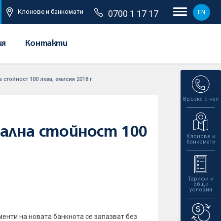
Клонове и банкомати
0700 1 17 17
EN
ия
Контакти
стойност 100 лева, емисия 2018 г.
Връзка с нас
нална стойност 100
Клонове и
банкомати
Тарифи и
общи
условия
енти на новата банкнота се запазват без