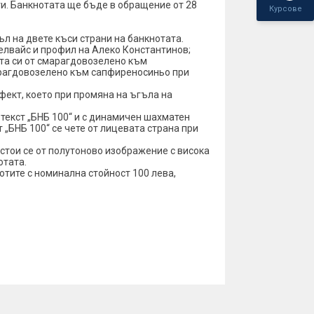
и. Банкнотата ще бъде в обращение от 28
Курсове
ъл на двете къси страни на банкнотата.
лвайс и профил на Алеко Константинов;
та си от смарагдовозелено към
арагдовозелено към сапфиреносиньо при
фект, което при промяна на ъгъла на
 текст „БНБ 100“ и с динамичен шахматен
„БНБ 100“ се чете от лицевата страна при
стои се от полутоново изображение с висока
отата.
отите с номинална стойност 100 лева,