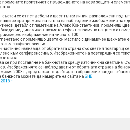
е промените произтичат от въвеждането на нови защитни елемент
дство.
– състои се от пет дебели и шест тънки линии, разположени под ъг
ващи се при промяна на ъгъла на наблюдение изображения на еде
нтинов; детайл от паметник на Алеко Константинов, променящ цве
аблюдение; динамичен шахматен ефект с промяна на цвета от см
триизмерно изображение на числото 100.
отпечатано с променящо цвета си мастило с динамичен шахматен е
но към сапфиреносиньо.
и частично излизаща от обратната страна със светъл повтарящ се
лено към сапфиреносиньо. Изображението на повтарящия се текст 
светлина.
а се при поставяне на банкнотата срещу източник на светлина. Съ
ов. Изображенията се наблюдават и от обратната страна на банкн
емисия 2003 г., продължават да бъдат в обращение заедно с банкн
а банкнота можете да намерите на сайта на
БНБ
.
2018 г.