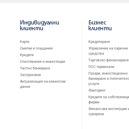
Индивидуални
Бизнес
клиенти
клиенти
Карти
Кредитиране
Сметки и плащания
Управление на парични
средства
Кредити
Търговско финансиране
Спестявания и инвестиции
ПОС терминали
Частно банкиране
Пазари, инвестиционно
Застраховки
банкиране и попечител
Актуализация на клиентски
услуги
данни
Факторинг
Кредити за собственици
фирми
Финансови институции 
суверени