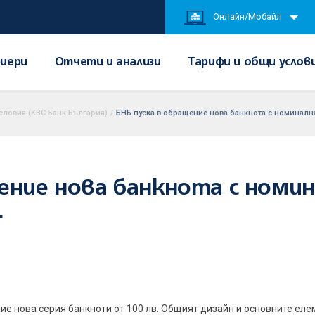
Онлайн/Мобайл
иери
Отчети и анализи
Тарифи и общи услов
словия (KBC Банк България)
/
БНБ пуска в обращение нова банкнота с номинална 
ение нова банкнота с номи
.
е нова серия банкноти от 100 лв. Общият дизайн и основните елем