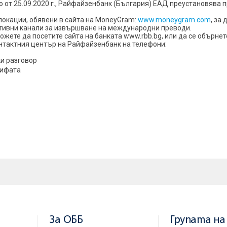
о от 25.09.2020 г., Райфайзенбанк (България) ЕАД преустановява
локации, обявени в сайта на MoneyGram:
www.moneygram.com
, за
тивни канали за извършване на международни преводи.
жете да посетите сайта на банката www.rbb.bg, или да се обърнет
нтактния център на Райфайзенбанк на телефони:
ки разговор
рифата
За ОББ
Групата на