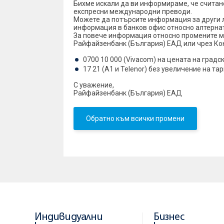
Бихме искали да ви информираме, че считан
експресни международни преводи.
Можете да потърсите информация за други 
информация в банков офис относно алтерна
За повече информация относно промените мо
Райфайзенбанк (България) ЕАД или чрез Ко
0700 10 000 (Vivacom) на цената на градс
17 21 (А1 и Telenor) без увеличение на та
С уважение,
Райфайзенбанк (България) ЕАД
Обратно към всички промени
Индивидуални
Бизнес