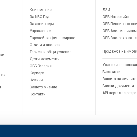
Кои сме ние
ДЗИ
За KBC Груп
ОББ Интерлийз
За акционери
ОББ Пенсионно оси
Управление
ОББ Асет мениджм
Европейско финансиране
ОББ Застраховател
Отчети и анализи
Продажба на имот
Тарифи и общи условия
ски
Други документи
Условия за ползва
ОББ Галерия
Бисквитки
Кариери
 на
Защита на личните
Новини
Важни документи
и
Вашето мнение
API портал за разр
Контакти