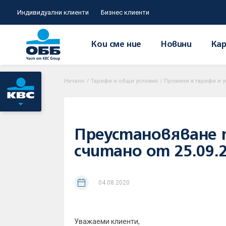
Индивидуални клиенти
Бизнес клиенти
Кои сме ние
Новини
Кар
Начало
/
Тарифи и общи условия
/
Промени в тарифи и у
Преустановяване 
считано от 25.09.2
04.08.2020
Уважаеми клиенти,