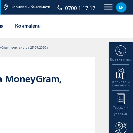
Клонове и банкомати
0700 1 17 17
EN
ия
Контакти
ram, считано от 25.09.2020 г.
Връзка с нас
а MoneyGram,
Клонове и
банкомати
Тарифи и
общи
условия