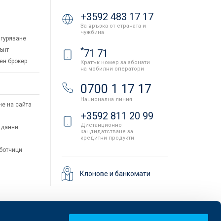
+3592 483 17 17
За връзка от страната и
чужбина
гуряване
*
ънт
71 71
ен брокер
Кратък номер за абонати
на мобилни оператори
и
0700 1 17 17
Национална линия
не на сайта
+3592 811 20 99
Дистанционно
 данни
кандидатстване за
кредитни продукти
аботчици
Клонове и банкомати