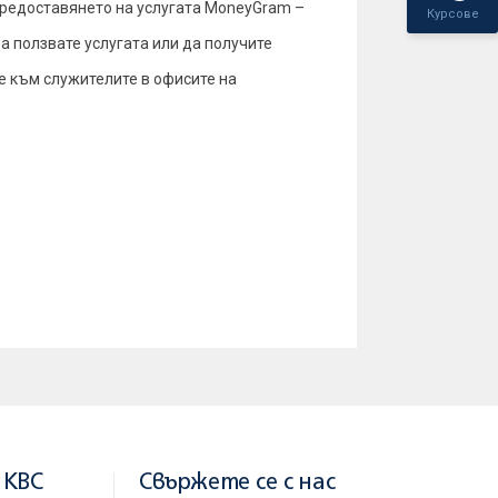
 предоставянето на услугата MoneyGram –
Курсове
 да ползвате услугата или да получите
е към служителите в офисите на
 KBC
Свържете се с нас