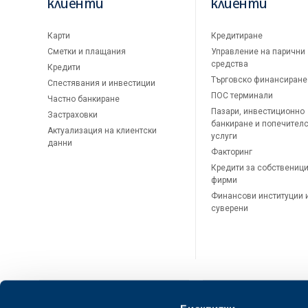
клиенти
клиенти
Карти
Кредитиране
Сметки и плащания
Управление на парични
средства
Кредити
Търговско финансиране
Спестявания и инвестиции
ПОС терминали
Частно банкиране
Пазари, инвестиционно
Застраховки
банкиране и попечител
Актуализация на клиентски
услуги
данни
Факторинг
Кредити за собственици
фирми
Финансови институции 
суверени