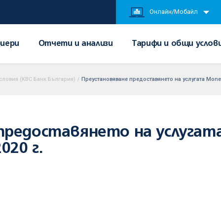
Онлайн/Мобайл
иери
Отчети и анализи
Тарифи и общи услов
словия (KBC Банк България)
/
Преустановяване предоставянето на услугата MoneyG
предоставянето на услугат
020 г.