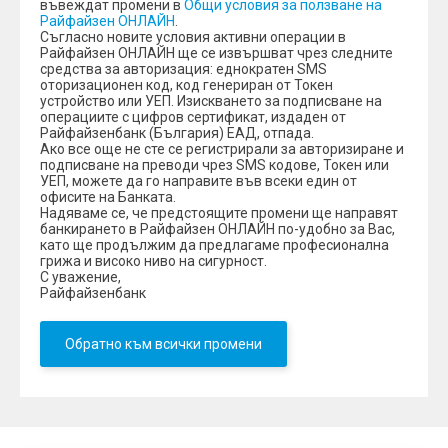
въвеждат промени в
Общи условия за ползване на
Райфайзен ОНЛАЙН
.
Съгласно новите условия активни операции в
Райфайзен ОНЛАЙН ще се извършват чрез следните
средства за авторизация: еднократен SMS
оторизационен код, код генериран от Токен
устройство или УЕП. Изискването за подписване на
операциите с цифров сертификат, издаден от
Райфайзенбанк (България) ЕАД, отпада.
Ако все още не сте се регистрирали за авторизиране и
подписване на преводи чрез SMS кодове, Токен или
УЕП, можете да го направите във всеки един от
офисите на Банката.
Надяваме се, че предстоящите промени ще направят
банкирането в Райфайзен ОНЛАЙН по-удобно за Вас,
като ще продължим да предлагаме професионална
грижа и високо ниво на сигурност.
С уважение,
Райфайзенбанк
Обратно към всички промени