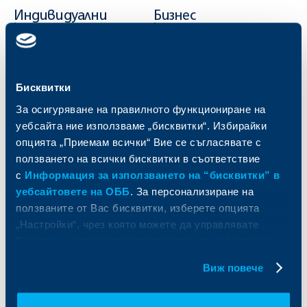
Индивидуални
Бизнес
клиенти
клиенти
Карти
Кредитиране
Сметки и плащания
Управление на парични средства
Бисквитки
Кредити
Търговско финансиране
За осигуряване на правилното функциониране на
Спестявания и инвестиции
ПОС терминали
Частно банкиране
Пазари, инвестиционно банкиране
уебсайта ние използваме „бисквитки“. Избирайки
и попечителски услуги
Застраховки
опцията „Приемам всички“ Вие се съгласявате с
Факторинг
Актуализация на клиентски данни
ползването на всички бисквитки в съответствие
Кредити за собственици на фирми
с
Информация за използването на “бисквитки” в
Финансови институции и суверени
уебсайтовете на ОББ
. За персонализиране на
ползваните от Вас бисквитки, изберете опцията
За ОББ
Групата на KBC
„Настройки“, чрез която можете да управлявате
Вашите индивидуални предпочитания за ползвани
Кои сме ние
ДЗИ
бисквитки.
За KBC Груп
ОББ Интерлийз
Виж повече
За акционери
ОББ Пенсионно осигуряване
Управление
ОББ Асет мениджмънт