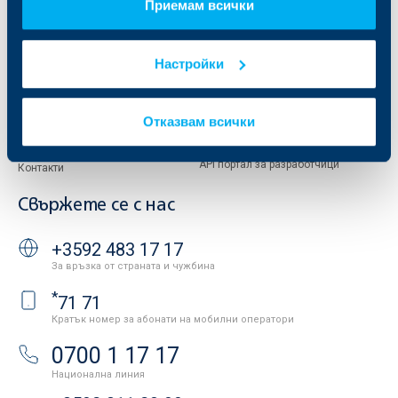
Приемам всички
Европейско финансиране
ОББ Застрахователен брокер
Отчети и анализи
Продажба на имоти
Тарифи и общи условия
Настройки
Други документи
Условия за ползване на сайта
ОББ Галерия
Бисквитки
Кариери
Отказвам всички
Защита на личните данни
Новини
Важни документи
Вашето мнение
API портал за разработчици
Контакти
Свържете се с нас
+3592 483 17 17
За връзка от страната и чужбина
*
71 71
Кратък номер за абонати на мобилни оператори
0700 1 17 17
Национална линия