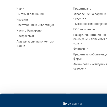
Карти
Кредитиране
Сметки и плащания
Управление на парични
средства
Кредити
Търговско финансиране
Спестявания и инвестиции
ПОС терминали
Частно банкиране
Пазари, инвестиционно
Застраховки
банкиране и попечител
Актуализация на клиентски
услуги
данни
Факторинг
Кредити за собственици
фирми
Финансови институции 
суверени
Бисквитки