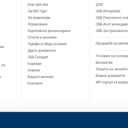
Кои сме ние
ДЗИ
За KBC Груп
ОББ Интерлийз
За акционери
ОББ Пенсионно оси
Управление
ОББ Асет мениджм
Европейско финансиране
ОББ Застраховател
Отчети и анализи
Продажба на имот
Тарифи и общи условия
ски
Други документи
Условия за ползва
ОББ Галерия
Бисквитки
Кариери
 на
Защита на личните
Новини
Важни документи
и
Вашето мнение
API портал за разр
Контакти