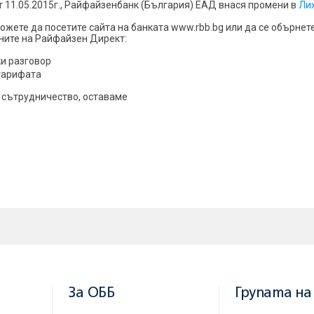
т 11.05.2015г., Райфайзенбанк (България) ЕАД внася промени в
Ли
жете да посетите сайта на банката www.rbb.bg или да се обърнет
ните на Райфайзен Директ:
ки разговор
 тарифата
 сътрудничество, оставаме
За ОББ
Групата на