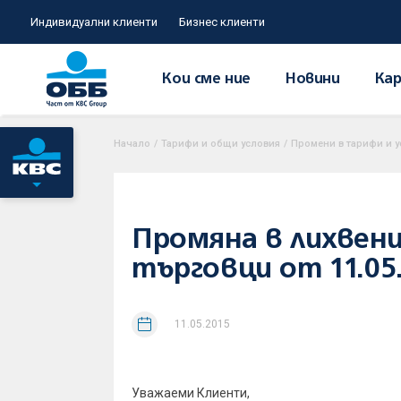
Индивидуални клиенти
Бизнес клиенти
Кои сме ние
Новини
Кар
Начало
/
Тарифи и общи условия
/
Промени в тарифи и у
Промяна в лихвени
търговци от 11.05.
11.05.2015
Уважаеми Клиенти,