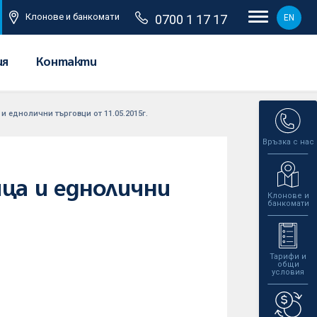
Клонове и банкомати
0700 1 17 17
EN
ия
Контакти
 еднолични търговци от 11.05.2015г.
Връзка с нас
ца и еднолични
Клонове и
банкомати
Тарифи и
общи
условия