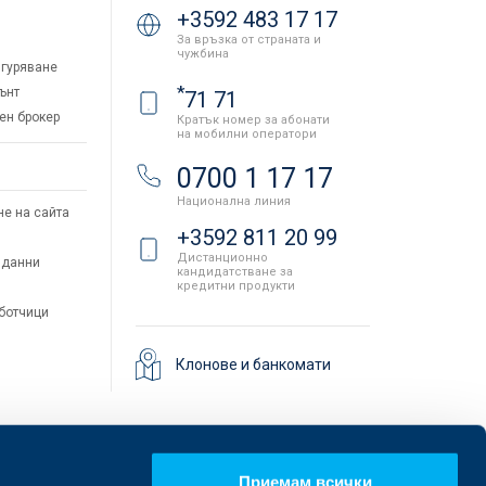
+3592 483 17 17
За връзка от страната и
чужбина
гуряване
*
ънт
71 71
ен брокер
Кратък номер за абонати
на мобилни оператори
и
0700 1 17 17
Национална линия
не на сайта
+3592 811 20 99
Дистанционно
 данни
кандидатстване за
кредитни продукти
аботчици
Клонове и банкомати
Приемам всички