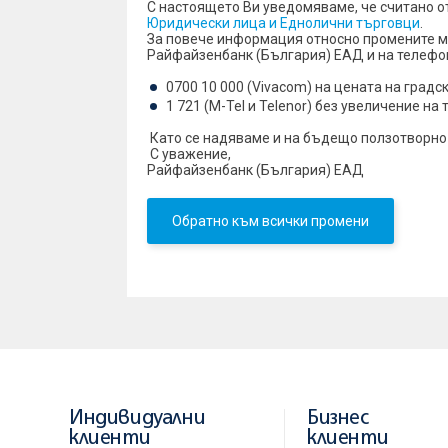
С настоящето Ви уведомяваме, че считано о
Юридически лица и Еднолични търговци
.
За повече информация относно промените мо
Райфайзенбанк (България) ЕАД и на телефо
0700 10 000 (Vivacom) на цената на градс
1 721 (M-Tel и Telenor) без увеличение на
Като се надяваме и на бъдещо ползотворно
С уважение,
Райфайзенбанк (България) ЕАД
Обратно към всички промени
Индивидуални
Бизнес
клиенти
клиенти