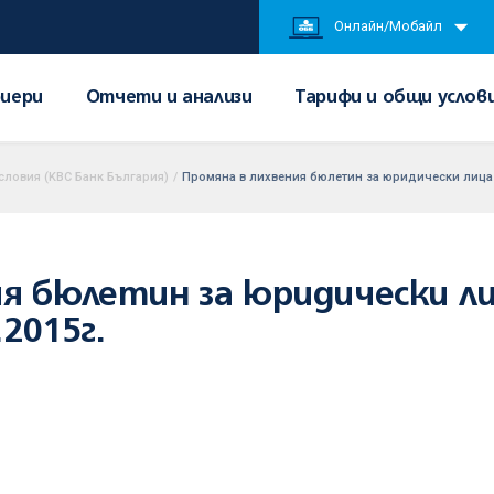
Онлайн/Мобайл
иери
Отчети и анализи
Тарифи и общи услов
словия (KBC Банк България)
/
Промяна в лихвения бюлетин за юридически лица и
я бюлетин за юридически ли
2015г.