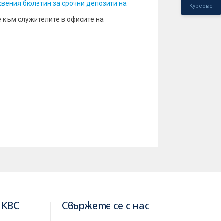
хвения бюлетин за срочни депозити на
Курсове
е към служителите в офисите на
 KBC
Свържете се с нас