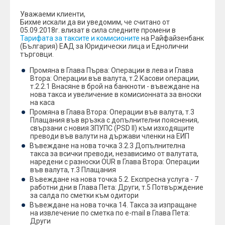
Уважаеми клиенти,
Бихме искали да ви уведомим, че считано от
05.09.2018г. влизат в сила следните промени в
Тарифата за таксите и комисионите
на Райфайзенбанк
(България) ЕАД за Юридически лица и Еднолични
търговци.
Промяна в Глава Първа: Операции в лева и Глава
Втора: Операции във валута, т.2 Касови операции,
т.2.2.1 Внасяне в брой на банкноти - въвеждане на
нова такса и увеличение в комисионната за вноски
на каса
Промяна в Глава Втора: Операции във валута, т.3
Плащания във връзка с допълнителни пояснения,
свързани с новия ЗПУПС (PSD II) към изходящите
преводи във валути на държави членки на ЕИП
Въвеждане на нова точка 3.2.3 Допълнителна
такса за всички преводи, независимо от валутата,
наредени с разноски OUR в Глава Втора: Операции
във валута, т.3 Плащания
Въвеждане на нова точка 5.2. Експресна услуга - 7
работни дни в Глава Пета: Други, т.5 Потвърждение
за салда по сметки към одитори
Въвеждане на нова точка 14. Такса за изпращане
на извлечение по сметка по e-mail в Глава Пета:
Други