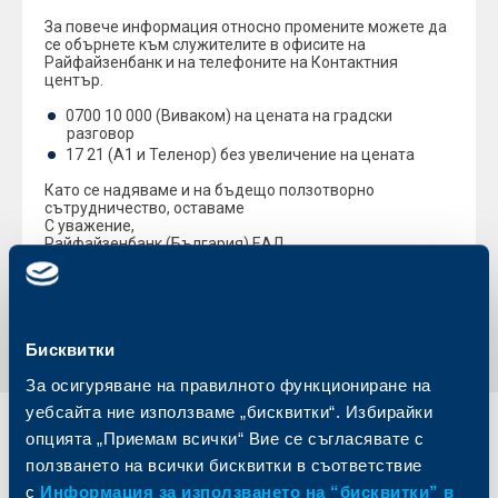
За повече информация относно промените можете да
се обърнете към служителите в офисите на
Райфайзенбанк и на телефоните на Контактния
център.
0700 10 000 (Виваком) на цената на градски
разговор
17 21 (А1 и Теленор) без увеличение на цената
Като се надяваме и на бъдещо ползотворно
сътрудничество, оставаме
С уважение,
Райфайзенбанк (България) ЕАД
Обратно към всички промени
Бисквитки
За осигуряване на правилното функциониране на
уебсайта ние използваме „бисквитки“. Избирайки
опцията „Приемам всички“ Вие се съгласявате с
Индивидуални
Бизнес
клиенти
клиенти
ползването на всички бисквитки в съответствие
с
Информация за използването на “бисквитки” в