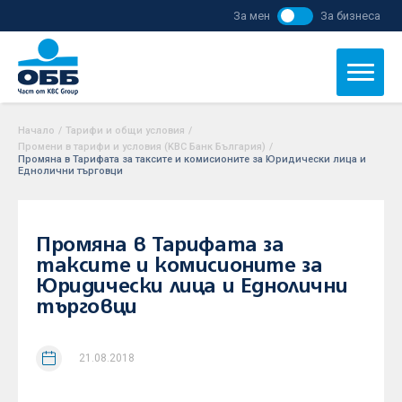
За мен
За бизнеса
Начало
/
Тарифи и общи условия
/
Промени в тарифи и условия (KBC Банк България)
/
Промяна в Тарифата за таксите и комисионите за Юридически лица и
Еднолични търговци
Промяна в Тарифата за
таксите и комисионите за
Юридически лица и Еднолични
търговци
21.08.2018