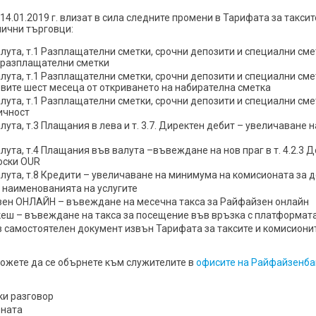
 14.01.2019 г. влизат в сила следните промени в Тарифата за такс
лични търговци:
алута, т.1 Разплащателни сметки, срочни депозити и специални сме
 разплащателни сметки
алута, т.1 Разплащателни сметки, срочни депозити и специални смет
ите шест месеца от откриването на набирателна сметка
алута, т.1 Разплащателни сметки, срочни депозити и специални смет
ичност
лута, т.3 Плащания в лева и т. 3.7. Директен дебит – увеличаване 
алута, т.4 Плащания във валута –въвеждане на нов праг в т. 4.2.3 
оски OUR
валута, т.8 Кредити – увеличаване на минимума на комисионата за 
в наименованията на услугите
айзен ОНЛАЙН – въвеждане на месечна такса за Райфайзен онлайн
тикеш – въвеждане на такса за посещение във връзка с платформа
 в самостоятелен документ извън Тарифата за таксите и комисион
ожете да се обърнете към служителите в
офисите на Райфайзенба
ки разговор
ената