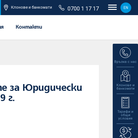
Клонове и банкомати
0700 1 17 17
EN
ия
Контакти
Връзка с нас
Клонове и
е за Юридически
банкомати
9 г.
Тарифи и
общи
условия