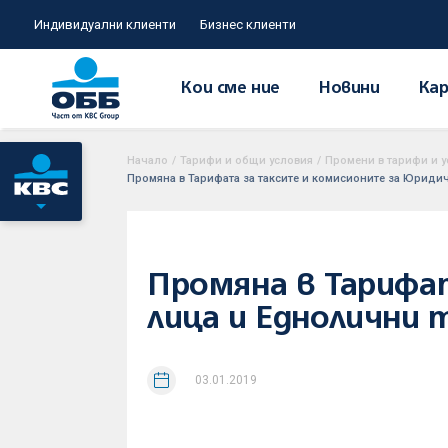
Индивидуални клиенти
Бизнес клиенти
Кои сме ние
Новини
Кар
Начало
/
Тарифи и общи условия
/
Промени в тарифи и у
Промяна в Тарифата за таксите и комисионите за Юридиче
Промяна в Тарифа
лица и Еднолични т
03.01.2019