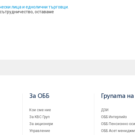
ески лица и еднолични търговци.
 сътрудничество, оставаме
За ОББ
Групата на
Кои сме ние
ДЗИ
За KBC Груп
ОББ Интерлийз
За акционери
ОББ Пенсионно оси
Управление
ОББ Асет мениджм