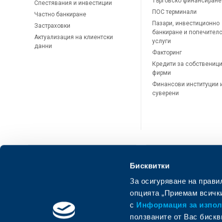
Търговско финансиране
Спестявания и инвестиции
ПОС терминали
Частно банкиране
Пазари, инвестиционно
Застраховки
банкиране и попечител
Актуализация на клиентски
услуги
данни
Факторинг
Кредити за собственици
фирми
Финансови институции 
суверени
Бисквитки
За осигуряване на прави
ОББ Онлайн
ОББ Мобай
опцията „Приемам всички
с
Информация за използ
ползваните от Вас бискв