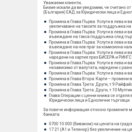
Уважаеми клиенти,
Бихме искали да ви уведомим, че считано от
(България) ЕАД за Юридически лица и Едно
Промяна в Глава Първа: Услуги в лева и в
увеличаване на таксите за поддръжка на
Промяна в Глава Първа: Услуги в лева и в
въвеждане на такса поддръжка след първ
Промяна в Глава Първа: Услуги в лева и в
въвеждане на нов праг за комисиона нал
Промяна в Глава Първа: Услуги в лева и ва
наредени на хартия през БИСЕРА и РИНГС
Промяна в Глава Първа: Услуги в лева и в
независимо от валутата, наредени с разн
Промяна в Глава Първа: Услуги в лева и 
Промяна в Глава Втора: Карти – промени 
Промяна в Глава Трета: Други, т.9 Райф
Промяна в Глава Трета: Други, т.10 Мул
Глава Операции с ценни книжа се отделя
Юридически лица и Еднолични търговци.
За повече информация относно промените м
банката:
0700 10 000 (Виваком) на цената на градс
17 21 (А1 и Теленор) без увеличение на ц