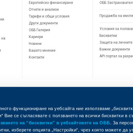
Европейско финансиране
ОББ Застраховател
Отчети и анализи
Продажба на имот
Тарифи и общи условия
ски
Други документи
Условия за ползва
ОББ Галерия
Бисквитки
Кариери
 на
Защита на личните
Новини
Важни документи
и
Вашето мнение
API портал за разр
Контакти
лното функциониране на уебсайта ние използваме „бисквитк
л
“ Вие се съгласявате с ползването на всички бисквитки в с
ването на “бисквитки” в уебсайтовете на ОББ
. За перс
итки, изберете опцията „Настройки“, чрез която можете да 