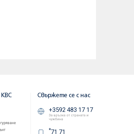
 KBC
Свържете се с нас
+3592 483 17 17
За връзка от страната и
чужбина
гуряване
*
ънт
71 71