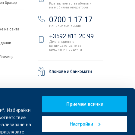
ен брокер
Кратък номер за абонати
на мобилни оператори
и
0700 1 17 17
Национална линия
не на сайта
+3592 811 20 99
Дистанционно
 данни
кандидатстване за
кредитни продукти
аботчици
Клонове и банкомати
Приемам всички
и“. Избирайки
ъответствие
Настройки
онализиране на
управлявате