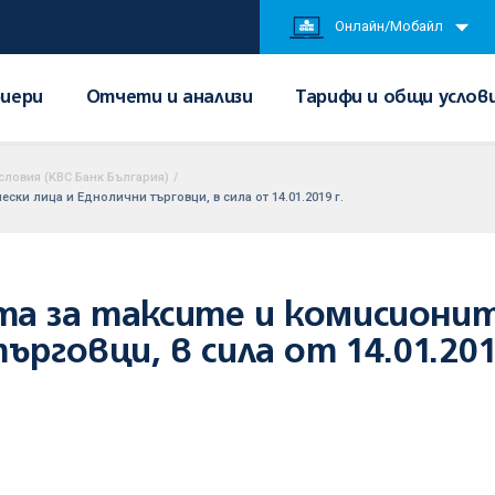
Онлайн/Мобайл
иери
Отчети и анализи
Тарифи и общи услов
словия (KBC Банк България)
/
ски лица и Еднолични търговци, в сила от 14.01.2019 г.
та за таксите и комисионит
ърговци, в сила от 14.01.201