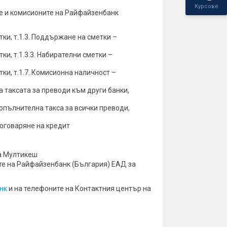
Курсове
ите и комисионите на Райфайзенбанк
тки, т.1.3. Поддържане на сметки –
ки, т.1.3.3. Набирателни сметки –
ки, т.1.7. Комисионна наличност –
на таксата за преводи към други банки,
Допълнителна такса за всички преводи,
договаряне на кредит
та Мултикеш
ите на Райфайзенбанк (България) ЕАД за
нк
и на телефоните на Контактния център на