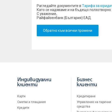
Рагледайте документите в
Тaрифа за юридич
Като се надяваме и на бъдещо ползотворно
С уважение,
Райфайзенбанк (България) ЕАД
Обратно към всички промени
Индивидуални
Бизнес
клиенти
клиенти
Карти
Кредитиране
Сметки и плащания
Управление на парични
средства
Кредити