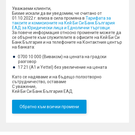
Уважаеми клиенти,
Бихме искали да ви уведомим, че считано от
01.10.2022 г. влиза в сила промяна в
Тарифата за
таксите и комисионите на Кей Би Си Банк България
ЕАД за Юридически лица и Еднолични търговци
.
За повече информация относно промените можете да
се обърнете към служителите в офисите на Кей Би Си
Банк България и на телефоните на Контактния център
на банката:
0700 10 000 (Виваком) на цената на градски
разговор
17 21 (А1 и Yettel) без увеличение на цената
Като се надяваме и на бъдещо ползотворно
сътрудничество, оставаме
С уважение,
Кей Би Си Банк България ЕАД
Обратно към всички промени