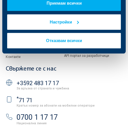
Приемам всички
Европейско финансиране
ОББ Застрахователен брокер
Отчети и анализи
Продажба на имоти
Тарифи и общи условия
Настройки
Други документи
Условия за ползване на сайта
ОББ Галерия
Бисквитки
Кариери
Отказвам всички
Защита на личните данни
Новини
Важни документи
Вашето мнение
API портал за разработчици
Контакти
Свържете се с нас
+3592 483 17 17
За връзка от страната и чужбина
*
71 71
Кратък номер за абонати на мобилни оператори
0700 1 17 17
Национална линия