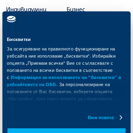
Индивидуални
Бизнес
клиенти
клиенти
Карти
Кредитиране
Сметки и плащания
Управление на парични средства
Бисквитки
Кредити
Търговско финансиране
За осигуряване на правилното функциониране на
Спестявания и инвестиции
ПОС терминали
уебсайта ние използваме „бисквитки“. Избирайки
Частно банкиране
Пазари, инвестиционно банкиране
и попечителски услуги
опцията „Приемам всички“ Вие се съгласявате с
Застраховки
Факторинг
ползването на всички бисквитки в съответствие
Актуализация на клиентски данни
Кредити за собственици на фирми
с
Информация за използването на “бисквитки” в
Финансови институции и суверени
уебсайтовете на ОББ
. За персонализиране на
ползваните от Вас бисквитки, изберете опцията
За ОББ
Групата на KBC
„Настройки“, чрез която можете да управлявате
Вашите индивидуални предпочитания за ползвани
Кои сме ние
ДЗИ
бисквитки.
Виж повече
За KBC Груп
ОББ Интерлийз
За акционери
ОББ Пенсионно осигуряване
Управление
ОББ Асет мениджмънт