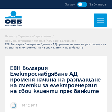
За мен
За бизнеса
Начало
/
Тарифи и общи условия
/
Промени в тарифи и условия (KBC Банк България)
/
ЕВН България Електроснабдяване АД променя начина на разплащане на
сметки за електроенергия на свои клиенти през банките
ЕВН България
Електроснабдяване АД
променя начина на разплащане
на сметки за електроенергия
на свои клиенти през банките
01.12.2011