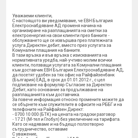
Уважаеми клиенти,
С настоящото ви уведомяваме, че ЕВН България
Електроснабдяване АД променя начина на
организиране на разплащанията на сметки за
електроенергия на свои клиенти през банките -
обслужването ще се извършва през платежната
услуга Директен дебит, вместо през услугата за
Комунални плащания на банките.
В тази връзка и във връзка с изискванията на
нормативната уредба, най-учтиво молим всички
клиенти, ползващи услугата за Комунални плащания
към доставчик ЕВН България Електроснабдяване АД,
да посетят удобен за тях офис на Райфайзенбанк
(България) ЕАД, в срок до 01.01.2012 г., с цел
подписване на формуляр Съгласие за Директен
Дебит, като основание за продължаване на
разплащанията към доставчика.
За повече информация относно промените можете да
се обърнете към служителите в офисите на РББГ и на
телефоните на Райфайзен Директ:
- 0700 10 000 (БТК) на цената на градски разговор
- 17 21 (М-тел и Глобул) без увеличение на тарифата.
Като се надяваме и на бъдещо ползотворно
сътрудничество, оставаме
С уважение,