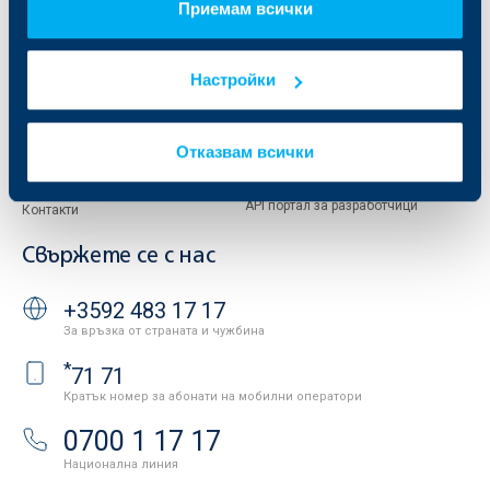
Приемам всички
Европейско финансиране
ОББ Застрахователен брокер
Отчети и анализи
Продажба на имоти
Тарифи и общи условия
Настройки
Други документи
Условия за ползване на сайта
ОББ Галерия
Бисквитки
Кариери
Отказвам всички
Защита на личните данни
Новини
Важни документи
Вашето мнение
API портал за разработчици
Контакти
Свържете се с нас
+3592 483 17 17
За връзка от страната и чужбина
*
71 71
Кратък номер за абонати на мобилни оператори
0700 1 17 17
Национална линия