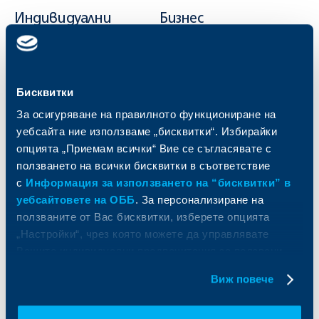
Индивидуални
Бизнес
клиенти
клиенти
Карти
Кредитиране
Сметки и плащания
Управление на парични средства
Бисквитки
Кредити
Търговско финансиране
За осигуряване на правилното функциониране на
Спестявания и инвестиции
ПОС терминали
уебсайта ние използваме „бисквитки“. Избирайки
Частно банкиране
Пазари, инвестиционно банкиране
и попечителски услуги
Застраховки
опцията „Приемам всички“ Вие се съгласявате с
Факторинг
Актуализация на клиентски данни
ползването на всички бисквитки в съответствие
Кредити за собственици на фирми
с
Информация за използването на “бисквитки” в
Финансови институции и суверени
уебсайтовете на ОББ
. За персонализиране на
ползваните от Вас бисквитки, изберете опцията
За ОББ
Групата на KBC
„Настройки“, чрез която можете да управлявате
Вашите индивидуални предпочитания за ползвани
Кои сме ние
ДЗИ
бисквитки.
За KBC Груп
ОББ Интерлийз
Виж повече
За акционери
ОББ Пенсионно осигуряване
Управление
ОББ Асет мениджмънт