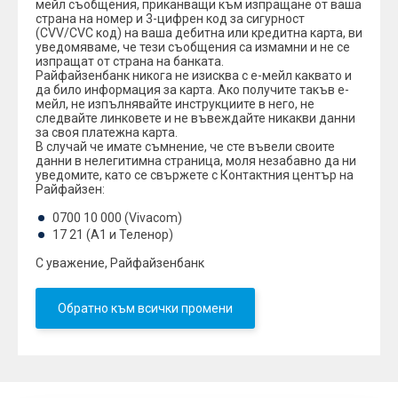
мейл съобщения, приканващи към изпращане от ваша
страна на номер и 3-цифрен код за сигурност
(CVV/CVC код) на ваша дебитна или кредитна карта, ви
уведомяваме, че тези съобщения са измамни и не се
изпращат от страна на банката.
Райфайзенбанк никога не изисква с е-мейл каквато и
да било информация за карта. Ако получите такъв е-
мейл, не изпълнявайте инструкциите в него, не
следвайте линковете и не въвеждайте никакви данни
за своя платежна карта.
В случай че имате съмнение, че сте въвели своите
данни в нелегитимна страница, моля незабавно да ни
уведомите, като се свържете с Контактния център на
Райфайзен:
0700 10 000 (Vivacom)
17 21 (А1 и Теленор)
С уважение, Райфайзенбанк
Обратно към всички промени