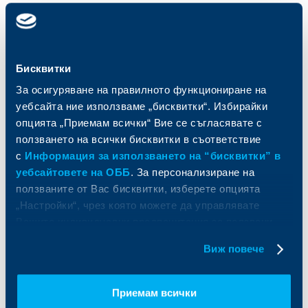
Карти
Кредитиране
Сметки и плащания
Управление на парични средства
Кредити
Търговско финансиране
Бисквитки
Спестявания и инвестиции
ПОС терминали
Частно банкиране
Пазари, инвестиционно банкиране
За осигуряване на правилното функциониране на
и попечителски услуги
Застраховки
уебсайта ние използваме „бисквитки“. Избирайки
Факторинг
Актуализация на клиентски данни
опцията „Приемам всички“ Вие се съгласявате с
Кредити за собственици на фирми
ползването на всички бисквитки в съответствие
Финансови институции и суверени
с
Информация за използването на “бисквитки” в
уебсайтовете на ОББ
. За персонализиране на
За ОББ
Групата на KBC
ползваните от Вас бисквитки, изберете опцията
„Настройки“, чрез която можете да управлявате
Кои сме ние
ДЗИ
Вашите индивидуални предпочитания за ползвани
За KBC Груп
ОББ Интерлийз
бисквитки.
За акционери
ОББ Пенсионно осигуряване
Виж повече
Управление
ОББ Асет мениджмънт
Европейско финансиране
ОББ Застрахователен брокер
Отчети и анализи
Приемам всички
Продажба на имоти
Тарифи и общи условия