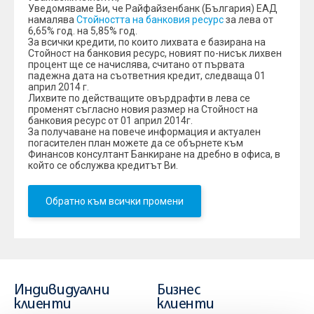
Уведомяваме Ви, че Райфайзенбанк (България) ЕАД
намалява
Стойността на банковия ресурс
за лева от
6,65% год. на 5,85% год.
За всички кредити, по които лихвата е базирана на
Стойност на банковия ресурс, новият по-нисък лихвен
процент ще се начислява, считано от първата
падежна дата на съответния кредит, следваща 01
април 2014 г.
Лихвите по действащите овърдрафти в лева се
променят съгласно новия размер на Стойност на
банковия ресурс от 01 април 2014г.
За получаване на повече информация и актуален
погасителен план можете да се обърнете към
Финансов консултант Банкиране на дребно в офиса, в
който се обслужва кредитът Ви.
Обратно към всички промени
Индивидуални
Бизнес
клиенти
клиенти