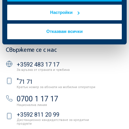
Други документи
Условия за ползване на сайта
ОББ Галерия
Настройки
Бисквитки
Кариери
Защита на личните данни
Новини
Важни документи
Отказвам всички
Вашето мнение
API портал за разработчици
Контакти
Свържете се с нас
+3592 483 17 17
За връзка от страната и чужбина
*
71 71
Кратък номер за абонати на мобилни оператори
0700 1 17 17
Национална линия
+3592 811 20 99
Дистанционно кандидатстване за кредитни
продукти