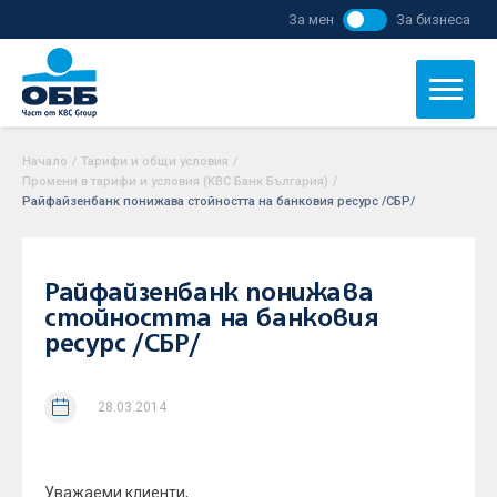
За мен
За бизнеса
Начало
/
Тарифи и общи условия
/
Промени в тарифи и условия (KBC Банк България)
/
Райфайзенбанк понижава стойността на банковия ресурс /СБР/
Райфайзенбанк понижава
стойността на банковия
ресурс /СБР/
28.03.2014
Уважаеми клиенти,