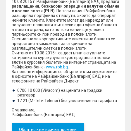
10.08.2015 г. Райфайзенбанк (България) ЕАД предлага
разплащания, безкасови операции и валутна обмяна
с полски злоти (PLN)
. По този начин Райфайзенбанк
разширява портфейла от валути, с които да оперират
нейните клиенти. Клиентите могат да нареждат или
получават плащания във всеки един офис на банката
в цялата страна, като по този начин ще улеснят
партньорите си при преводи в полски злоти.
Специално за корпоративните клиенти на банката се
предоставя възможност за откриване на
разплащателни сметки в полски злоти.
Считано от 10.08.2015г. са достъпни актуалните
котировки за курс купува и курс продава за полски
злоти в курсовия бюлетин на интернет страницата на
Райфайзенбанк -
www.rbb.bg
.
За повече информация се обърнете към служителите
в офисите на Райфайзенбанк (България) ЕАД и на
телефоните на Райфайзен Директ:
0700 10 000 (Vivacom) на цената на градски
разговор
17 21 (М-Tel и Telenor) без увеличение на тарифата
С уважение,
Райфайзенбанк (България) ЕАД
Обратно към всички промени