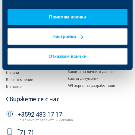
Кои сме ние
ДЗИ
За KBC Груп
ОББ Интерлийз
Приемам всички
За акционери
ОББ Пенсионно осигуряване
Управление
ОББ Асет мениджмънт
Европейско финансиране
ОББ Застрахователен брокер
Настройки
Отчети и анализи
Продажба на имоти
Тарифи и общи условия
Други документи
Отказвам всички
Условия за ползване на сайта
ОББ Галерия
Бисквитки
Кариери
Защита на личните данни
Новини
Важни документи
Вашето мнение
API портал за разработчици
Контакти
Свържете се с нас
+3592 483 17 17
За връзка от страната и чужбина
*
71 71