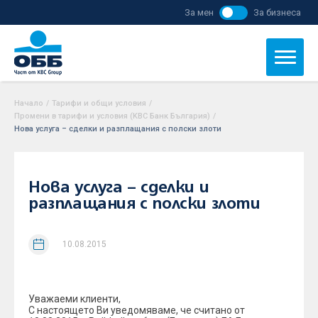
За мен
За бизнеса
Начало
/
Тарифи и общи условия
/
Промени в тарифи и условия (KBC Банк България)
/
Нова услуга – сделки и разплащания с полски злоти
Нова услуга – сделки и
разплащания с полски злоти
10.08.2015
Уважаеми клиенти,
С настоящето Ви уведомяваме, че считано от