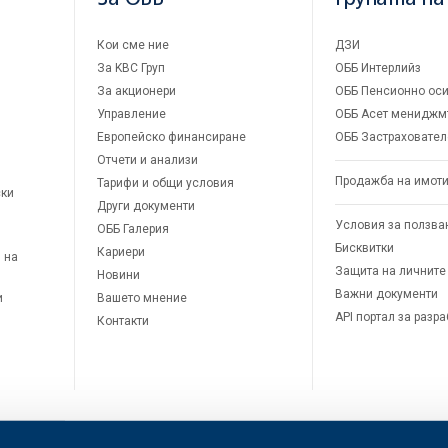
Кои сме ние
ДЗИ
За KBC Груп
ОББ Интерлийз
За акционери
ОББ Пенсионно оси
Управление
ОББ Асет мениджм
Европейско финансиране
ОББ Застраховател
Отчети и анализи
Продажба на имот
Тарифи и общи условия
ски
Други документи
Условия за ползва
ОББ Галерия
Бисквитки
Кариери
 на
Защита на личните
Новини
Важни документи
и
Вашето мнение
API портал за разр
Контакти