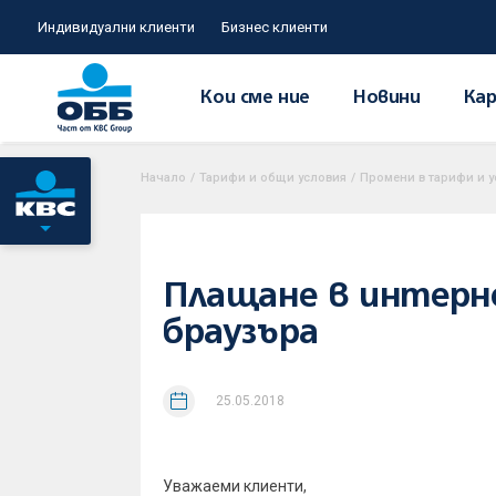
Индивидуални клиенти
Бизнес клиенти
Кои сме ние
Новини
Кар
Начало
/
Тарифи и общи условия
/
Промени в тарифи и у
Плащане в интерне
браузъра
25.05.2018
Уважаеми клиенти,