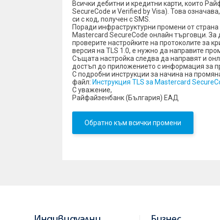
Всички дебитни и кредитни карти, които Рай
SecureCode и Verified by Visa). Това означа
си с код, получен с SMS.
Поради инфраструктурни промени от страна 
Mastercard SecureCode онлайн търговци. За 
проверите настройките на протоколите за кри
версия на TLS 1.0, е нужно да направите пром
Същата настройка следва да направят и онл
достъп до приложението с информация за п
С подробни инструкции за начина на промян
файл:
Инструкция TLS за Mastercard SecureC
С уважение,
Райфайзенбанк (България) ЕАД
Обратно към всички промени
Индивидуални
Бизнес