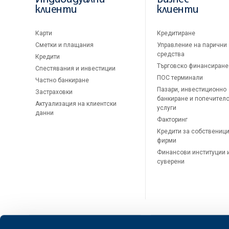
клиенти
клиенти
Карти
Кредитиране
Сметки и плащания
Управление на парични
средства
Кредити
Търговско финансиране
Спестявания и инвестиции
ПОС терминали
Частно банкиране
Пазари, инвестиционно
Застраховки
банкиране и попечител
Актуализация на клиентски
услуги
данни
Факторинг
Кредити за собственици
фирми
Финансови институции 
суверени