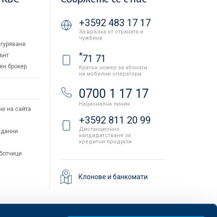
+3592 483 17 17
За връзка от страната и
чужбина
гуряване
*
ънт
71 71
ен брокер
Кратък номер за абонати
на мобилни оператори
и
0700 1 17 17
Национална линия
не на сайта
+3592 811 20 99
Дистанционно
 данни
кандидатстване за
кредитни продукти
аботчици
Клонове и банкомати