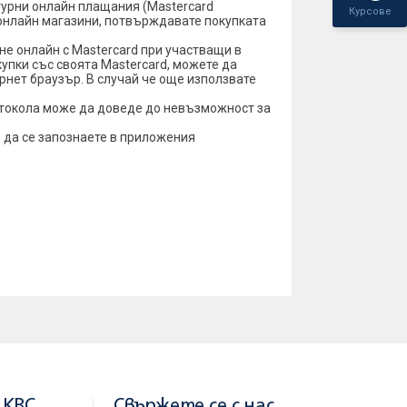
игурни онлайн плащания (Mastercard
Курсове
ми онлайн магазини, потвърждавате покупката
е онлайн с Mastercard при участващи в
упки със своята Mastercard, можете да
ернет браузър. В случай че още използвате
отокола може да доведе до невъзможност за
 да се запознаете в приложения
 KBC
Свържете се с нас