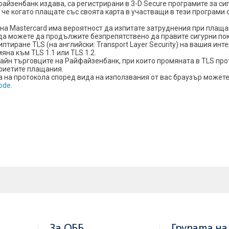
файзенбанк издава, са регистрирани в 3-D Secure програмите за с
ва, че когато плащате със своята карта в участващи в тези програ
на Mastercard има вероятност да изпитате затруднения при плащан
да можете да продължите безпрепятствено да правите сигурни пок
птиране TLS (на английски: Transport Layer Security) на вашия инт
яна към TLS 1.1 или TLS 1.2.
айн търговците на Райфайзенбанк, при които промяната в TLS пр
риетите плащания.
а на протокола според вида на използвания от вас браузър можете
ode
.
За ОББ
Групата на