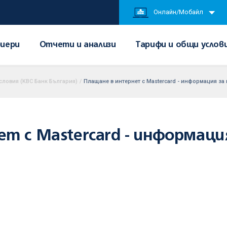
Онлайн/Мобайл
иери
Отчети и анализи
Тарифи и общи услов
словия (KBC Банк България)
/
Плащане в интернет с Mastercard - информация за
т с Mastercard - информаци