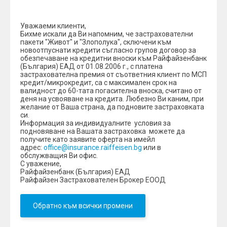
Уважаеми клиенти,
Бихме искали да Ви напомним, че застрахователни
пакети "Живот" и "Злополука", сключени към
новоотпуснати кредити съгласно групов договор за
обезпечаване на кредитни вноски към Райфайзенбанк
(България) ЕАД от 01.08.2006 г., с платена
застрахователна премия от съответния клиент по МСП
кредит/микрокредит, са с максимален срок на
валидност до 60-тата погасителна вноска, считано от
деня на усвояване на кредита. Любезно Ви каним, при
желание от Ваша страна, да подновите застраховката
си.
Информация за индивидуалните условия за
подновяване на Вашата застраховка можете да
получите като заявите оферта на имейл
адрес:
office@insurance.raiffeisen.bg
или в
обслужващия Ви офис.
С уважение,
Райфайзенбанк (България) ЕАД
Райфайзен Застрахователен Брокер ЕООД
Обратно към всички промени