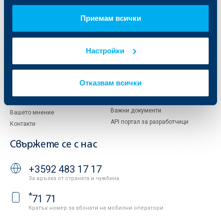
За акционери
ОББ Пенсионно осигуряване
Приемам всички
Управление
ОББ Асет мениджмънт
Европейско финансиране
ОББ Застрахователен брокер
Отчети и анализи
Настройки
Продажба на имоти
Тарифи и общи условия
Други документи
Условия за ползване на сайта
ОББ Галерия
Отказвам всички
Бисквитки
Кариери
Защита на личните данни
Новини
Важни документи
Вашето мнение
API портал за разработчици
Контакти
Свържете се с нас
+3592 483 17 17
За връзка от страната и чужбина
*
71 71
Кратък номер за абонати на мобилни оператори