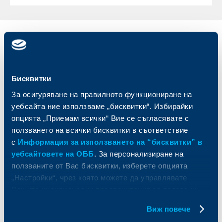
Индивидуални
Бизнес
клиенти
клиенти
Карти
Кредитиране
Бисквитки
Сметки и плащания
Управление на парични средства
За осигуряване на правилното функциониране на
Кредити
Търговско финансиране
уебсайта ние използваме „бисквитки“. Избирайки
Спестявания и инвестиции
ПОС терминали
опцията „Приемам всички“ Вие се съгласявате с
Частно банкиране
Пазари, инвестиционно банкиране
ползването на всички бисквитки в съответствие
и попечителски услуги
Застраховки
Факторинг
с
Информация за използването на “бисквитки” в
Актуализация на клиентски данни
Кредити за собственици на фирми
уебсайтовете на ОББ
. За персонализиране на
Финансови институции и суверени
ползваните от Вас бисквитки, изберете опцията
„Настройки“, чрез която можете да управлявате
За ОББ
Групата на KBC
Вашите индивидуални предпочитания за ползвани
бисквитки.
Виж повече
Кои сме ние
ДЗИ
За KBC Груп
ОББ Интерлийз