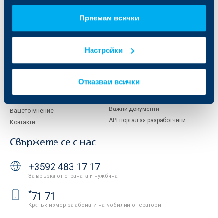
За акционери
ОББ Пенсионно осигуряване
Приемам всички
Управление
ОББ Асет мениджмънт
Европейско финансиране
ОББ Застрахователен брокер
Отчети и анализи
Настройки
Продажба на имоти
Тарифи и общи условия
Други документи
Условия за ползване на сайта
ОББ Галерия
Отказвам всички
Бисквитки
Кариери
Защита на личните данни
Новини
Важни документи
Вашето мнение
API портал за разработчици
Контакти
Свържете се с нас
+3592 483 17 17
За връзка от страната и чужбина
*
71 71
Кратък номер за абонати на мобилни оператори