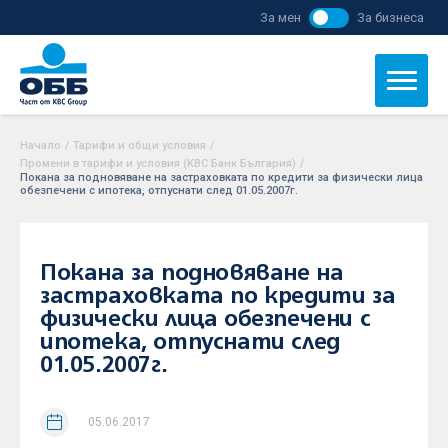
За мен
За бизнеса
Начало
/
Тарифи и общи условия
/
Промени в тарифи и условия (KBC Банк България)
/
Покана за подновяване на застраховката по кредити за физически лица
обезпечени с ипотека, отпуснати след 01.05.2007г.
Покана за подновяване на
застраховката по кредити за
физически лица обезпечени с
ипотека, отпуснати след
01.05.2007г.
05.06.2017