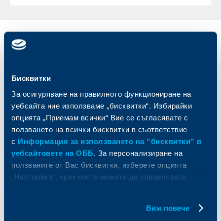
Индивидуални
Бизнес
клиенти
клиенти
Карти
Кредитиране
Бисквитки
Сметки и плащания
Управление на парични средства
За осигуряване на правилното функциониране на
Кредити
Търговско финансиране
уебсайта ние използваме „бисквитки“. Избирайки
Спестявания и инвестиции
ПОС терминали
опцията „Приемам всички“ Вие се съгласявате с
Частно банкиране
Пазари, инвестиционно банкиране
ползването на всички бисквитки в съответствие
и попечителски услуги
Застраховки
Факторинг
с
Информация за използването на “бисквитки” в
Актуализация на клиентски данни
Кредити за собственици на фирми
уебсайтовете на ОББ
. За персонализиране на
Финансови институции и суверени
ползваните от Вас бисквитки, изберете опцията
„Настройки“, чрез която можете да управлявате
За ОББ
Групата на KBC
Вашите индивидуални предпочитания за ползвани
бисквитки.
Виж повече
Кои сме ние
ДЗИ
За KBC Груп
ОББ Интерлийз