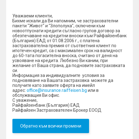
Уважаеми клиенти,
Бихме искали да Ви напомним, че застрахователни
пакети "Живот" и "Злополука", сключени към
новоотпуснати кредити съгласно групов договор за
обезпечаване на кредитни вноски към Райфайзенбанк
(България) ЕАД от 01.08.2006 г., с платена
застрахователна премия от съответния клиент по
ипотечен кредит, са с максимален срок на валидност
до 60-тата погасителна вноска, считано от деня на
усвояване на кредита. Любезно Ви каним, при
желание от Ваша страна, да подновите застраховката
си.
Информация за индивидуалните условия за
подновяване на Вашата застраховка можете да
получите като заявите оферта на имейл
адрес:
office@insurance.raiffeisen.bg
или в
обслужващия Ви офис.
С уважение,
Райфайзенбанк (България) ЕАД
Райфайзен Застрахователен Брокер ЕООД
Обратно към всички промени