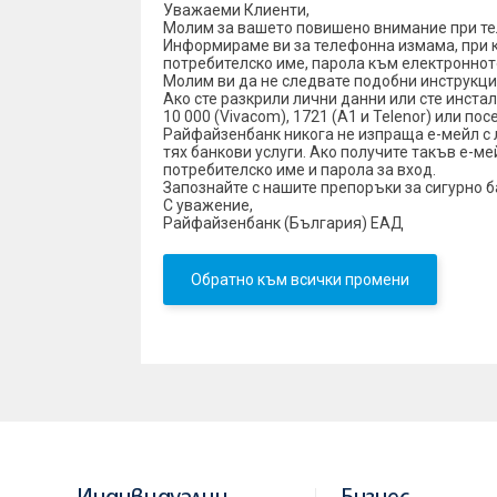
Уважаеми Клиенти,
Молим за вашето повишено внимание при тел
Информираме ви за телефонна измама, при к
потребителско име, парола към електроннот
Молим ви да не следвате подобни инструкции
Ако сте разкрили лични данни или сте инста
10 000 (Vivacom), 1721 (A1 и Telenor) или по
Райфайзенбанк никога не изпраща
е-мейл
с
тях банкови услуги. Ако получите такъв
е-ме
потребителско име и парола за вход.
Запознайте с нашите препоръки за сигурно б
С уважение,
Райфайзенбанк (България) ЕАД
Обратно към всички промени