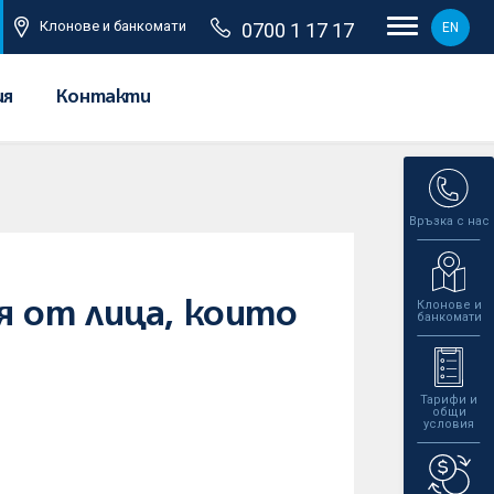
Клонове и банкомати
0700 1 17 17
EN
ия
Контакти
Връзка с нас
Клонове и
 от лица, които
банкомати
Тарифи и
общи
условия