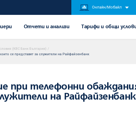
Онлайн/Мобайл
иери
Отчети и анализи
Тарифи и общи услов
словия (KBC Банк България)
/
оито се представят за служители на Райфайзенбанк
е при телефонни обаждания
служители на Райфайзенбанк