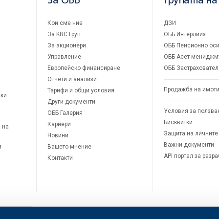
За ОББ
Групата на
Кои сме ние
ДЗИ
За KBC Груп
ОББ Интерлийз
За акционери
ОББ Пенсионно оси
Управление
ОББ Асет мениджм
Европейско финансиране
ОББ Застраховател
Отчети и анализи
Продажба на имот
Тарифи и общи условия
ски
Други документи
Условия за ползва
ОББ Галерия
Бисквитки
Кариери
 на
Защита на личните
Новини
Важни документи
и
Вашето мнение
API портал за разр
Контакти