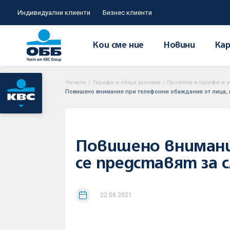
Индивидуални клиенти
Бизнес клиенти
Кои сме ние
Новини
Кар
Начало
/
Тарифи и общи условия
/
Промени в тарифи и у
Повишено внимание при телефонни обаждания от лица, к
Повишено внимани
се представят за 
22.08.2021