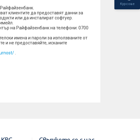
Курсове
 Райфайзенбанк.
ват клиентите да предоставят данни за
одукти или да инсталират софтуер.
 имейл.
ентър на Райфайзенбанк на телефони: 0700
ителски имена и пароли за използваните от
е и не предоставяйте, исканите
gurnost/
.