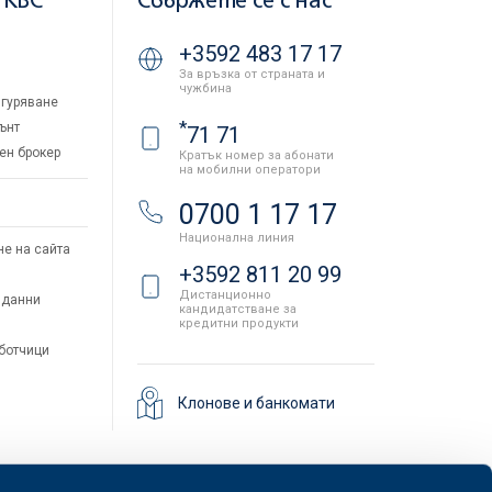
 KBC
Свържете се с нас
+3592 483 17 17
За връзка от страната и
чужбина
гуряване
*
ънт
71 71
ен брокер
Кратък номер за абонати
на мобилни оператори
и
0700 1 17 17
Национална линия
не на сайта
+3592 811 20 99
Дистанционно
 данни
кандидатстване за
кредитни продукти
аботчици
Клонове и банкомати