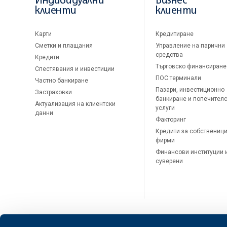
Индивидуални
Бизнес
клиенти
клиенти
Карти
Кредитиране
Сметки и плащания
Управление на парични
средства
Кредити
Търговско финансиране
Спестявания и инвестиции
ПОС терминали
Частно банкиране
Пазари, инвестиционно
Застраховки
банкиране и попечител
Актуализация на клиентски
услуги
данни
Факторинг
Кредити за собственици
фирми
Финансови институции 
суверени