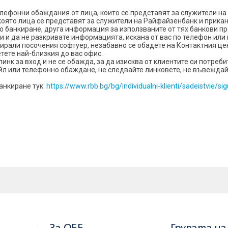
ефонни обаждания от лица, които се представят за служители на
оято лица се представят за служители на Райфайзенбанк и прикан
о банкиране, друга информация за използваните от тях банкови пр
 и да не разкривате информацията, искана от вас по телефон или
лирали посочения софтуер, незабавно се обадете на Контактния ц
сетете най-близкия до вас офис.
 линк за вход и не се обажда, за да изисква от клиентите си потреб
йл
или телефонно обаждане, не следвайте линковете, не въвеждайт
анкиране тук:
https://www.rbb.bg/bg/individualni-klienti/sadeistvie/si