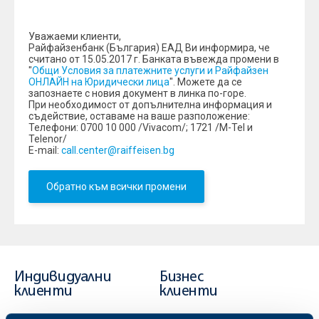
Уважаеми клиенти,
Райфайзенбанк (България) ЕАД Ви информира, че
считано от 15.05.2017 г. Банката въвежда промени в
"
Общи Условия за платежните услуги и Райфайзен
ОНЛАЙН на Юридически лица
". Можете да се
запознаете с новия документ в линка по-горе.
При необходимост от допълнителна информация и
съдействие, оставаме на ваше разположение:
Телефони: 0700 10 000 /Vivacom/; 1721 /M-Tel и
Telenor/
Е-mail:
call.center@raiffeisen.bg
Обратно към всички промени
Индивидуални
Бизнес
клиенти
клиенти