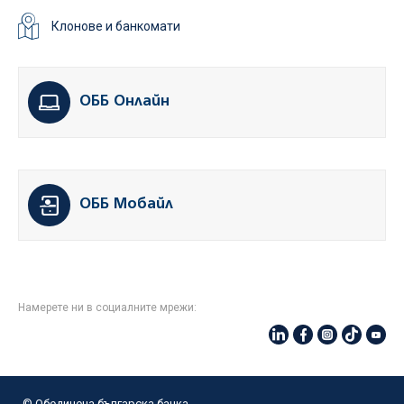
Клонове и банкомати
ОББ Онлайн
ОББ Мобайл
Намерете ни в социалните мрежи:
© Oбединена българска банка