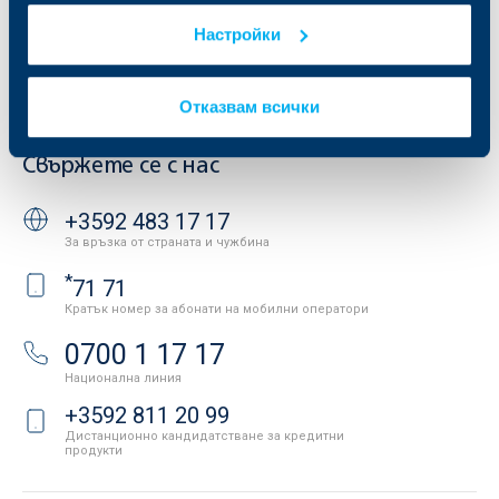
Условия за ползване на сайта
ОББ Галерия
Настройки
Бисквитки
Кариери
Защита на личните данни
Новини
Важни документи
Вашето мнение
Отказвам всички
API портал за разработчици
Контакти
Свържете се с нас
+3592 483 17 17
За връзка от страната и чужбина
*
71 71
Кратък номер за абонати на мобилни оператори
0700 1 17 17
Национална линия
+3592 811 20 99
Дистанционно кандидатстване за кредитни
продукти