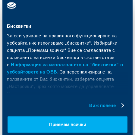
Карти
Кредитиране
Сметки и плащания
Управление на парични средства
Кредити
Търговско финансиране
Спестявания и инвестиции
ПОС терминали
Бисквитки
Частно банкиране
Пазари, инвестиционно банкиране
За осигуряване на правилното функциониране на
и попечителски услуги
Застраховки
Факторинг
уебсайта ние използваме „бисквитки“. Избирайки
Актуализация на клиентски данни
Кредити за собственици на фирми
опцията „Приемам всички“ Вие се съгласявате с
Финансови институции и суверени
ползването на всички бисквитки в съответствие
с
Информация за използването на “бисквитки” в
За ОББ
Групата на KBC
уебсайтовете на ОББ
. За персонализиране на
ползваните от Вас бисквитки, изберете опцията
Кои сме ние
ДЗИ
„Настройки“, чрез която можете да управлявате
За KBC Груп
ОББ Интерлийз
Вашите индивидуални предпочитания за ползвани
За акционери
ОББ Пенсионно осигуряване
бисквитки.
Виж повече
Управление
ОББ Асет мениджмънт
Европейско финансиране
ОББ Застрахователен брокер
Отчети и анализи
Приемам всички
Продажба на имоти
Тарифи и общи условия
Други документи