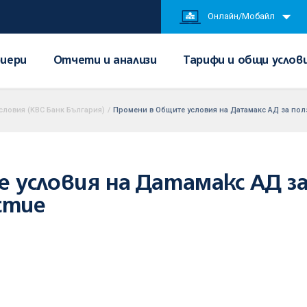
Онлайн/Мобайл
иери
Отчети и анализи
Тарифи и общи услов
словия (KBC Банк България)
/
Промени в Общите условия на Датамакс АД за полз
условия на Датамакс АД за
стие