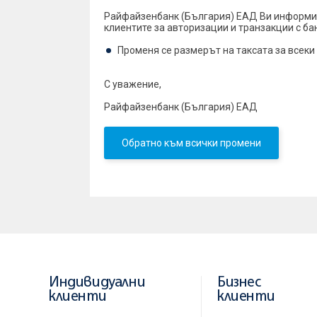
Райфайзенбанк (България) ЕАД Ви информир
клиентите за авторизации и транзакции с банк
Променя се размерът на таксата за всеки 
С уважение,
Райфайзенбанк (България) ЕАД
Обратно към всички промени
Индивидуални
Бизнес
клиенти
клиенти