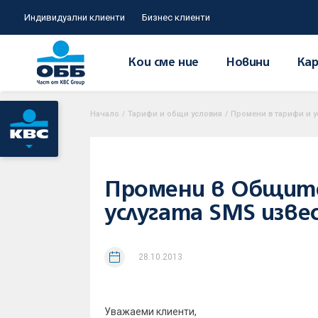
Индивидуални клиенти
Бизнес клиенти
Кои сме ние
Новини
Кар
Начало
/
Тарифи и общи условия
/
Промени в тарифи и у
Промени в Общите 
услугата SMS изве
28.10.2013
Уважаеми клиенти,