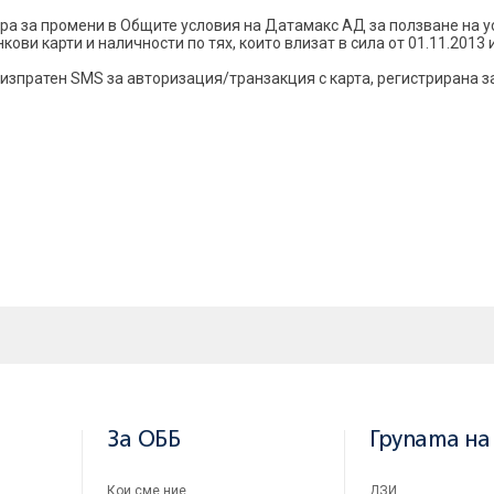
а за промени в Общите условия на Датамакс АД за ползване на у
ови карти и наличности по тях, които влизат в сила от 01.11.2013 
изпратен SMS за авторизация/транзакция с карта, регистрирана за у
За ОББ
Групата на
Кои сме ние
ДЗИ