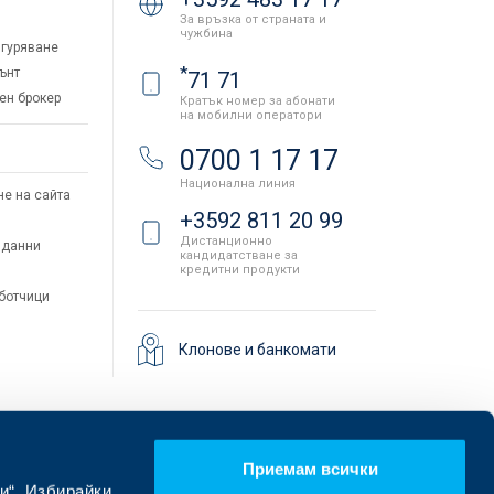
За връзка от страната и
чужбина
гуряване
*
ънт
71 71
ен брокер
Кратък номер за абонати
на мобилни оператори
и
0700 1 17 17
Национална линия
не на сайта
+3592 811 20 99
Дистанционно
 данни
кандидатстване за
кредитни продукти
аботчици
Клонове и банкомати
Приемам всички
и“. Избирайки