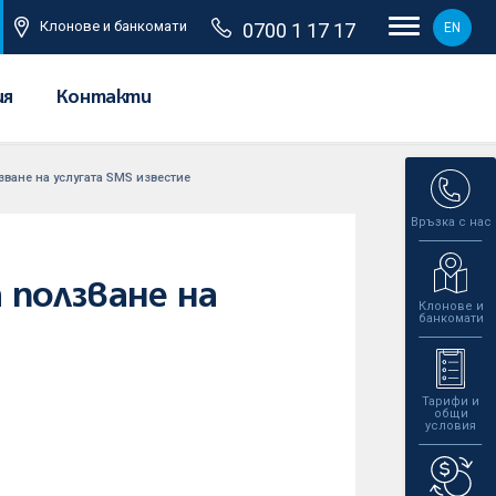
Клонове и банкомати
0700 1 17 17
EN
ия
Контакти
ване на услугата SMS известие
Връзка с нас
 ползване на
Клонове и
банкомати
Тарифи и
общи
условия