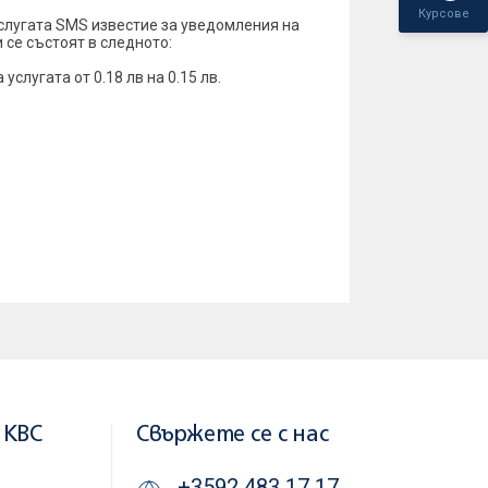
Курсове
слугата SMS известие за уведомления на
и се състоят в следното:
слугата от 0.18 лв на 0.15 лв.
 KBC
Свържете се с нас
+3592 483 17 17