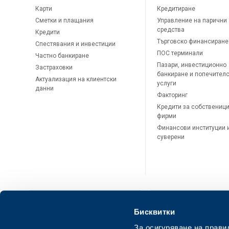
Карти
Кредитиране
Сметки и плащания
Управление на парични
средства
Кредити
Търговско финансиране
Спестявания и инвестиции
ПОС терминали
Частно банкиране
Пазари, инвестиционно
Застраховки
банкиране и попечител
Актуализация на клиентски
услуги
данни
Факторинг
Кредити за собственици
фирми
Финансови институции 
суверени
Бисквитки
За осигуряване на прави