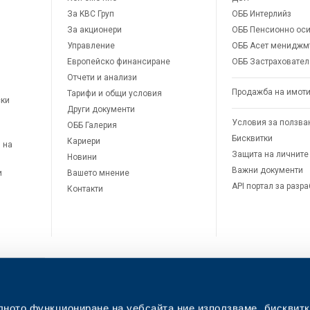
За KBC Груп
ОББ Интерлийз
За акционери
ОББ Пенсионно оси
Управление
ОББ Асет мениджм
Европейско финансиране
ОББ Застраховател
Отчети и анализи
Продажба на имот
Тарифи и общи условия
ски
Други документи
Условия за ползва
ОББ Галерия
Бисквитки
Кариери
 на
Защита на личните
Новини
Важни документи
и
Вашето мнение
API портал за разр
Контакти
лното функциониране на уебсайта ние използваме „бисквитк