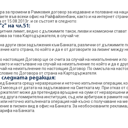
а за промени в Рамковия договор за издаване и ползване на на
наете във всеки офис на Райфайзенбанк, както и на интернет стран
от 15.08.2013г. и се състоят в следното:
" на чл.51:
едитния лимит, ведно с дължимите такси, лихви и комисиони става
ява за това Картодържателя, в случай че:
 на други свои задължения към Банката, различни от дължимите 
ние като страна, по който и да е от договорите за лизинг между 
о настоящия Договор ще се счита за случай на неизпълнение и по к
кто и настъпване на случай на неизпълнение по който и да е дру
учай на неизпълнение по настоящия Договор. По смисъла на наст
 условие по Договора от страна на Картодържателя.
а следната редакция:
ед Банката срещу неразрешени и неточно изпълнени операции, ко
13 месеца от датата на задължаване на Сметката му. При отказ от 
ържателят може да претендира връщане на суми от неразрешени 
ред друга помирителна институция, съд или арбитраж в рамките на
или неточно изпълнената операция най-късно с получаване на мес
ние в писмен вид в офис на Банката. За необоснованите реклам
арифа на Банката.