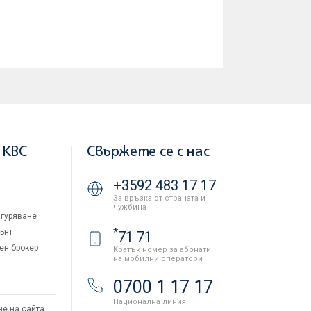
 KBC
Свържете се с нас
+3592 483 17 17
За връзка от страната и
чужбина
гуряване
*
ънт
71 71
ен брокер
Кратък номер за абонати
на мобилни оператори
и
0700 1 17 17
Национална линия
не на сайта