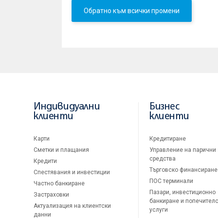
Обратно към всички промени
Индивидуални
Бизнес
клиенти
клиенти
Карти
Кредитиране
Сметки и плащания
Управление на парични
средства
Кредити
Търговско финансиране
Спестявания и инвестиции
ПОС терминали
Частно банкиране
Пазари, инвестиционно
Застраховки
банкиране и попечител
Актуализация на клиентски
услуги
данни