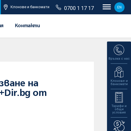
Клонове и банкомати
0700 1 17 17
EN
ия
Контакти
Връзка с нас
Клонове и
зване на
банкомати
Dir.bg от
Тарифи и
общи
условия