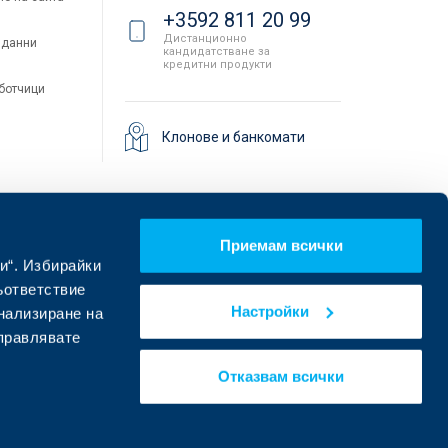
+3592 811 20 99
Дистанционно
 данни
кандидатстване за
кредитни продукти
аботчици
Клонове и банкомати
Приемам всички
и“. Избирайки
ъответствие
Настройки
онализиране на
управлявате
Намерете ни в социалните мрежи:
Отказвам всички
eDesign
Уебсайт от: