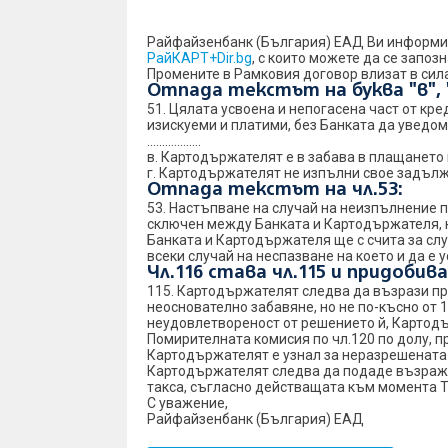
Райфайзенбанк (България) ЕАД Ви информир
РайКАРТ+Dir.bg
, с които можете да се запоз
Промените в Рамковия договор влизат в сила 
Отпада текстът на буква "в", "г
51. Цялата усвоена и непогасена част от кр
изискуеми и платими, без Банката да уведом
..................
в. Картодържателят е в забава в плащането
г. Картодържателят не изпълни свое задълже
Отпада текстът на чл.53:
53. Настъпване на случай на неизпълнение п
сключен между Банката и Картодържателя, ка
Банката и Картодържателя ще с счита за сл
всеки случай на неспазване на което и да е
Чл.116 става чл.115 и придобив
115. Картодържателят следва да възрази пр
неоснователно забавяне, но не по-късно от 
неудовлетвореност от решението й, Картод
Помирителната комисия по чл.120 по долу, п
Картодържателят е узнал за неразрешената 
Картодържателят следва да подаде възраже
такса, съгласно действащата към момента Т
С уважение,
Райфайзенбанк (България) ЕАД