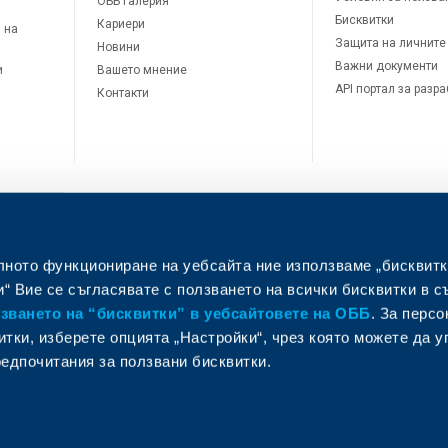
ОББ Галерия
Бисквитки
Кариери
 на
Защита на личните
Новини
Важни документи
и
Вашето мнение
API портал за разр
Контакти
лното функциониране на уебсайта ние използваме „бисквитк
л
“ Вие се съгласявате с ползването на всички бисквитки в с
ването на “бисквитки” в уебсайтовете на ОББ
. За перс
итки, изберете опцията „Настройки“, чрез която можете да 
едпочитания за ползвани бисквитки.