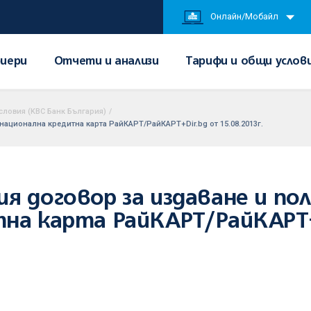
Онлайн/Мобайл
иери
Отчети и анализи
Тарифи и общи услов
словия (KBC Банк България)
/
национална кредитна карта РайКАРТ/РайКАРТ+Dir.bg от 15.08.2013г.
я договор за издаване и пол
тна карта РайКАРТ/РайКАРТ+