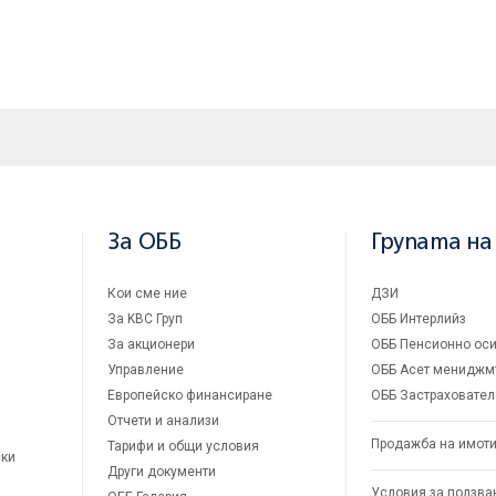
За ОББ
Групата на
Кои сме ние
ДЗИ
За KBC Груп
ОББ Интерлийз
За акционери
ОББ Пенсионно оси
Управление
ОББ Асет мениджм
Европейско финансиране
ОББ Застраховател
Отчети и анализи
Продажба на имот
Тарифи и общи условия
ски
Други документи
Условия за ползва