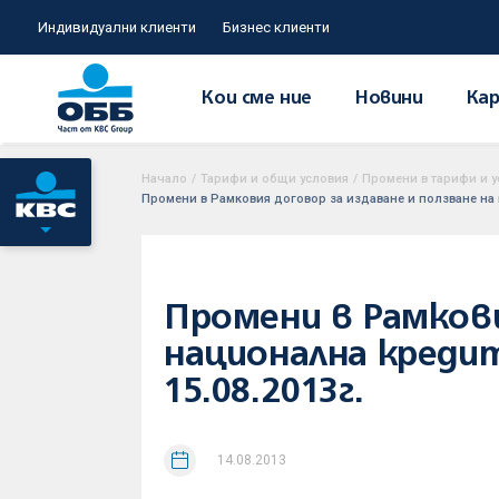
Индивидуални клиенти
Бизнес клиенти
Кои сме ние
Новини
Кар
Начало
/
Тарифи и общи условия
/
Промени в тарифи и у
Промени в Рамковия договор за издаване и ползване на 
Промени в Рамкови
национална креди
15.08.2013г.
14.08.2013