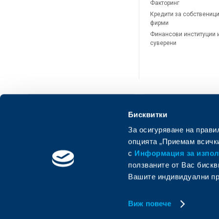
Факторинг
Кредити за собственици
фирми
Финансови институции 
суверени
Бисквитки
За осигуряване на прави
ОББ Онлайн
ОББ Мобай
опцията „Приемам всички
с
Информация за използ
ползваните от Вас бискв
Вашите индивидуални пр
Виж повече
© Oбединена българска банка
Member of KBC group