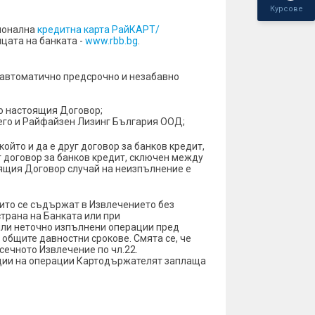
Курсове
ционална
кредитна карта РайКАРТ/
ицата на банката -
www.rbb.bg
.
т автоматично предсрочно и незабавно
по настоящия Договор;
него и Райфайзен Лизинг България ООД;
ойто и да е друг договор за банков кредит,
г договор за банков кредит, сключен между
оящия Договор случай на неизпълнение е
ито се съдържат в Извлечението без
страна на Банката или при
или неточно изпълнени операции пред
 общите давностни срокове. Смята се, че
ечното Извлечение по чл.22.
ации на операции Картодържателят заплаща