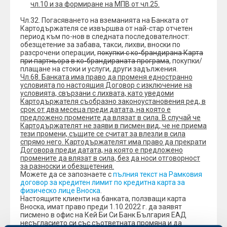
чл.10 и за формиране на МПВ от чл.25.
Чл.32. Погасяването на вземанията на Банката от
Картодържателя се извършва от най-стар отчетен
период към по-нов в следната последователност:
обезщетение за забава, такси, лихви, вноски по
разсрочени операции,
покупки с ко-брандирана Карта
при партньора в ко-брандираната програма
, покупки/
плащане на стоки и услуги, други задължения.
Чл.68. Банката има право да променя едностранно
условията по настоящия Договор с изключение на
условията, свързани с лихвата, като уведоми
Картодържателя съобразно законоустановения ред, в
срок от два месеца преди датата, на която е
предложено промените да влязат в сила. В случай че
Картодържателят не заяви в писмен вид, че не приема
тези промени, същите се считат за влезли в сила
спрямо него. Картодържателят има право да прекрати
Договора преди датата, на която е предложено
промените да влязат в сила, без да носи отговорност
за разноски и обезщетения.
Можете да се запознаете с
пълния текст на Рамковия
договор за кредитен лимит по кредитна карта за
физическо лице Вноска
.
Настоящите клиенти на банката, ползващи карта
Вноска, имат право преди 1.10.2022 г. да заявят
писмено в офис на Кей Би Си Банк България ЕАД
несъгласието си със съответната промяна и да