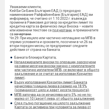
Уважаеми клиенти,
Кей Би Си Банк България ЕАД (с предходно
наименование Райфайзенбанк (България) ЕАД) ви
информира, че считано от 1.10.2022 г. въвежда
промени в Рамковия договор за кредитен лимит по
кредитна карта за физическо лице Вноска – новите
или изменени текстове са
подчертани
, а премахнатите
са
зачертани.
Чл.29. При изцяло или частично неплащане на МПВ в
спрямо условията и сроковете, посочени в чл.26 за
втори пореден месец се предприемат следните
действия от страна на банката:
Банката блокира Картата;
Непадежиралите вноски по операции, разсрочени
на равни месечни вноски заедно с неизплатените
или частично изплатени МПВ, се включват в общото
задължение и се считат за използван Кредитен
лимит;
Върху използвания Кредитен лимит Банката
начислява годишна лихва в размер на 18.9%
(осемнадесет цяло и девет десети процента);
МПВ започва да се изчислява като 5%, но не по-
малко от 10 (десет) лева, от общото задължение;
След пълно погашение на цялото задължение
Картата се активира при условията за лихва от