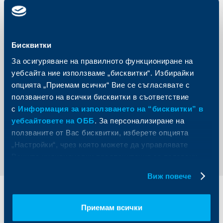
прекратят договора за ползване на картата, без да
дължат разноски и/или обезщетение във връзка с
прекратяването.
За повече информация относно промените можете да
се обърнете към служителите в офисите на Кей Би Си
Банк България ЕАД и на телефоните на Контактния
Бисквитки
център:
За осигуряване на правилното функциониране на
0700 10 000 (Vivacom) на цената на градски
уебсайта ние използваме „бисквитки“. Избирайки
разговор
опцията „Приемам всички“ Вие се съгласявате с
17 21 (A1 и Yettel) без увеличение на тарифата
ползването на всички бисквитки в съответствие
С уважение,
с
Информация за използването на “бисквитки” в
Кей Би Си Банк България ЕАД
уебсайтовете на ОББ
. За персонализиране на
ползваните от Вас бисквитки, изберете опцията
Обратно към всички промени
„Настройки“, чрез която можете да управлявате
Вашите индивидуални предпочитания за ползвани
бисквитки.
Виж повече
Индивидуални
Бизнес
клиенти
клиенти
Приемам всички