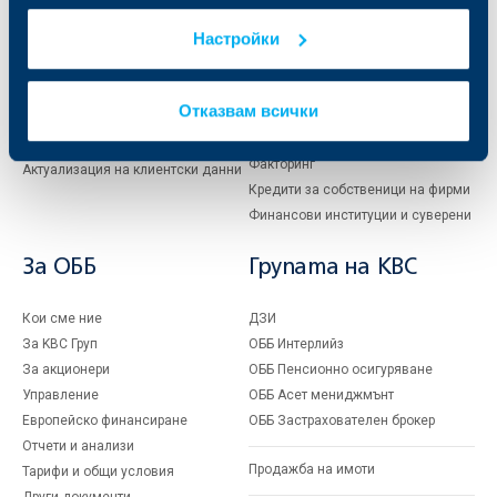
Карти
Кредитиране
Настройки
Сметки и плащания
Управление на парични средства
Кредити
Търговско финансиране
Спестявания и инвестиции
ПОС терминали
Отказвам всички
Частно банкиране
Пазари, инвестиционно банкиране
и попечителски услуги
Застраховки
Факторинг
Актуализация на клиентски данни
Кредити за собственици на фирми
Финансови институции и суверени
За ОББ
Групата на KBC
Кои сме ние
ДЗИ
За KBC Груп
ОББ Интерлийз
За акционери
ОББ Пенсионно осигуряване
Управление
ОББ Асет мениджмънт
Европейско финансиране
ОББ Застрахователен брокер
Отчети и анализи
Продажба на имоти
Тарифи и общи условия