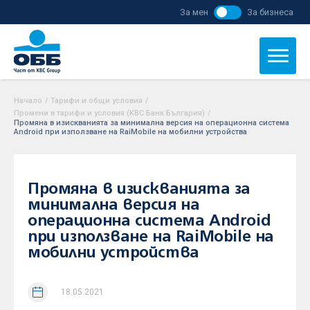
За мен
За бизнеса
Начало
/
Тарифи и общи условия
/
Промени в тарифи и условия (KBC Банк България)
/
Промяна в изискванията за минимална версия на операционна система
Android при използване на RaiMobile на мобилни устройства
Промяна в изискванията за
минимална версия на
операционна система Android
при използване на RaiMobile на
мобилни устройства
18.05.2021