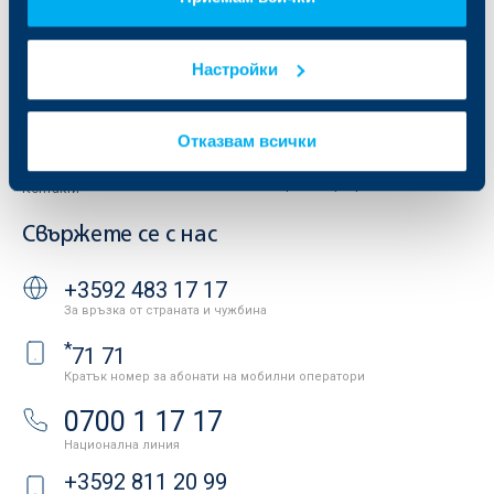
Отчети и анализи
Продажба на имоти
Тарифи и общи условия
Други документи
Настройки
Условия за ползване на сайта
ОББ Галерия
Бисквитки
Кариери
Защита на личните данни
Новини
Отказвам всички
Важни документи
Вашето мнение
API портал за разработчици
Контакти
Свържете се с нас
+3592 483 17 17
За връзка от страната и чужбина
*
71 71
Кратък номер за абонати на мобилни оператори
0700 1 17 17
Национална линия
+3592 811 20 99