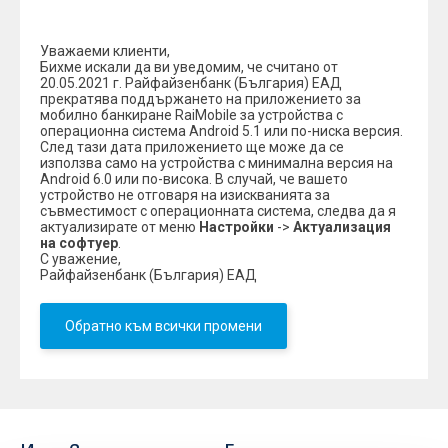
Уважаеми клиенти,
Бихме искали да ви уведомим, че считано от
20.05.2021 г. Райфайзенбанк (България) ЕАД
прекратява поддържането на приложението за
мобилно банкиране RaiMobile за устройства с
операционна система Android 5.1 или по-ниска версия.
След тази дата приложението ще може да се
използва само на устройства с минимална версия на
Android 6.0 или по-висока. В случай, че вашето
устройство не отговаря на изискванията за
съвместимост с операционната система, следва да я
актуализирате от меню
Настройки
->
Актуализация
на софтуер
.
С уважение,
Райфайзенбанк (България) ЕАД
Обратно към всички промени