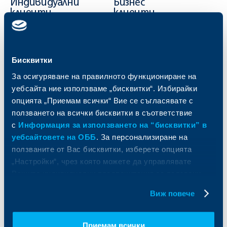
Индивидуални
Бизнес
клиенти
клиенти
Карти
Кредитиране
Сметки и плащания
Управление на парични средства
Кредити
Търговско финансиране
Бисквитки
Спестявания и инвестиции
ПОС терминали
За осигуряване на правилното функциониране на
Частно банкиране
Пазари, инвестиционно банкиране
уебсайта ние използваме „бисквитки“. Избирайки
и попечителски услуги
Застраховки
опцията „Приемам всички“ Вие се съгласявате с
Факторинг
Актуализация на клиентски данни
ползването на всички бисквитки в съответствие
Кредити за собственици на фирми
с
Информация за използването на “бисквитки” в
Финансови институции и суверени
уебсайтовете на ОББ
. За персонализиране на
ползваните от Вас бисквитки, изберете опцията
За ОББ
Групата на KBC
„Настройки“, чрез която можете да управлявате
Вашите индивидуални предпочитания за ползвани
Кои сме ние
ДЗИ
бисквитки.
За KBC Груп
ОББ Интерлийз
Виж повече
За акционери
ОББ Пенсионно осигуряване
Управление
ОББ Асет мениджмънт
Европейско финансиране
ОББ Застрахователен брокер
Приемам всички