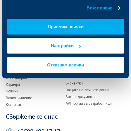
бисквитки.
Виж повече
За ОББ
Групата на KBC
Кои сме ние
ДЗИ
Приемам всички
За KBC Груп
ОББ Интерлийз
За акционери
ОББ Пенсионно осигуряване
Управление
ОББ Асет мениджмънт
Настройки
Европейско финансиране
ОББ Застрахователен брокер
Отчети и анализи
Продажба на имоти
Отказвам всички
Тарифи и общи условия
Други документи
Условия за ползване на сайта
ОББ Галерия
Бисквитки
Кариери
Защита на личните данни
Новини
Важни документи
Вашето мнение
API портал за разработчици
Контакти
Свържете се с нас