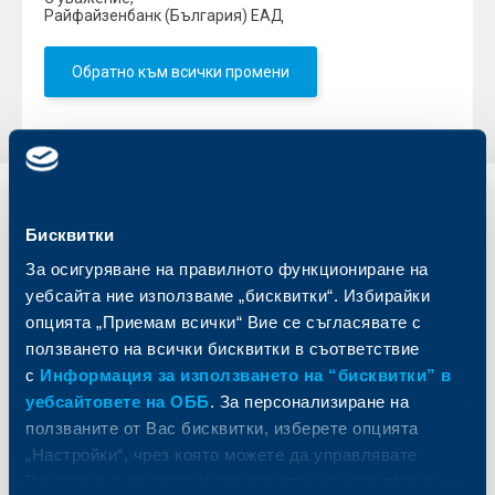
Райфайзенбанк (България) ЕАД
Обратно към всички промени
Индивидуални
Бизнес
клиенти
клиенти
Бисквитки
За осигуряване на правилното функциониране на
Карти
Кредитиране
уебсайта ние използваме „бисквитки“. Избирайки
Сметки и плащания
Управление на парични средства
опцията „Приемам всички“ Вие се съгласявате с
Кредити
Търговско финансиране
ползването на всички бисквитки в съответствие
Спестявания и инвестиции
ПОС терминали
с
Информация за използването на “бисквитки” в
Частно банкиране
Пазари, инвестиционно банкиране
уебсайтовете на ОББ
. За персонализиране на
и попечителски услуги
Застраховки
ползваните от Вас бисквитки, изберете опцията
Факторинг
Актуализация на клиентски данни
„Настройки“, чрез която можете да управлявате
Кредити за собственици на фирми
Вашите индивидуални предпочитания за ползвани
Финансови институции и суверени