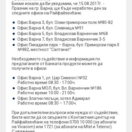
Бихме искали да Ви уведомим, че 15.08.2017г. -
Празник на гр. Варна, ще бъде неработен ден за
следните офиси на Райфайзенбанк:
Офис Варна 3, бул. Осми приморски полк №80-82
Офис Варна 4, бул. Сливница №91
Офис Варна 5, бул. Владислав Варненчик №68
Офис Варна 7, бул. Владислав Варненчик 3-5
Офис Пикадили парк – Варна, бул. Приморски парк II
№482, местност "Салтанат"
Необходимото съдействие и информация по
предлаганите от Банката продукти можете да
получите в офиси:
Офис Варна 1, ул. Цар Симеон I №32
Работно време 08:30 - 17:00ч.
Офис Варна МОЛ, бул. Вл. Варненчик №186
Работно време 10:00 - 21:00ч.
Офис Златни пясъци, хотел Адмирал
Работно време 08:30 – 17:00ч.
При допълнителни въпроси или нужда от съдействие,
бихте могли да се свържете с Контактния център на
Райфайзенбанк на телефони 0700 10 000 (за абонати
на Vivacom) или 1721 (за абонати на Mtel и Telenor).
С уважение,