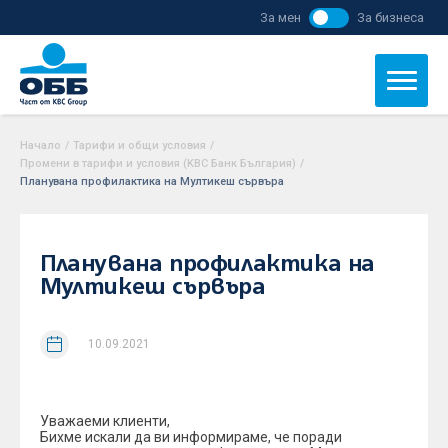
За мен
За бизнеса
Начало
/
Тарифи и общи условия
/
Промени в тарифи и условия (KBC Банк България)
/
Планувана профилактика на Мултикеш сървъра
Планувана профилактика на
Мултикеш сървъра
10.09.2021
Уважаеми клиенти,
Бихме искали да ви информираме, че поради