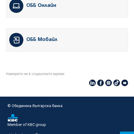
ОББ Онлайн
ОББ Мобайл
Намерете ни в социалните мрежи:
© Oбединена българска банка
Member of KBC group