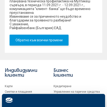
планувана техническа профилактика на Мултикеш
сървъра, в периода 11.09.2021 г. - 12.09.2021 г.,
комуникацията "клиент- банка" ще бъде временно
преустановена.
Извиняваме се за причиненото неудобство и
благодарим за проявеното разбиране!
С уважение,
Райфайзенбанк (България) ЕАД
Обратно към всички промени
Индивидуални
Бизнес
клиенти
клиенти
Карти
Кредитиране
Сметки и плащания
Управление на парични средства
Кредити
Търговско финансиране
Спестявания и инвестиции
ПОС терминали