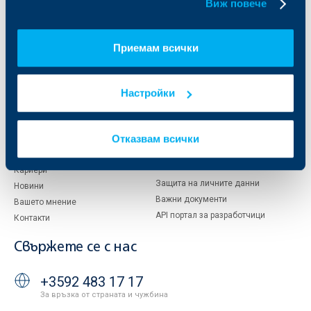
Виж повече
Кои сме ние
ДЗИ
За KBC Груп
ОББ Интерлийз
Приемам всички
За акционери
ОББ Пенсионно осигуряване
Управление
ОББ Асет мениджмънт
Европейско финансиране
ОББ Застрахователен брокер
Настройки
Отчети и анализи
Продажба на имоти
Тарифи и общи условия
Отказвам всички
Други документи
Условия за ползване на сайта
ОББ Галерия
Бисквитки
Кариери
Защита на личните данни
Новини
Важни документи
Вашето мнение
API портал за разработчици
Контакти
Свържете се с нас
+3592 483 17 17
За връзка от страната и чужбина