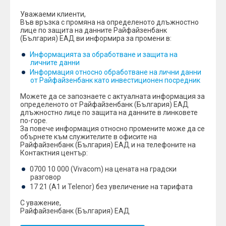
Уважаеми клиенти,
Във връзка с промяна на определеното длъжностно
лице по защита на данните Райфайзенбанк
(България) ЕАД ви информира за промени в:
Информацията за обработване и защита на
личните данни
Информация относно обработване на лични данни
от Райфайзенбанк като инвестиционен посредник
Можете да се запознаете с актуалната информация за
определеното от Райфайзенбанк (България) ЕАД
длъжностно лице по защита на данните в линковете
по-горе.
За повече информация относно промените може да се
обърнете към служителите в офисите на
Райфайзенбанк (България) ЕАД и на телефоните на
Контактния център:
0700 10 000 (Vivacom) на цената на градски
разговор
17 21 (A1 и Telenor) без увеличение на тарифата
С уважение,
Райфайзенбанк (България) ЕАД